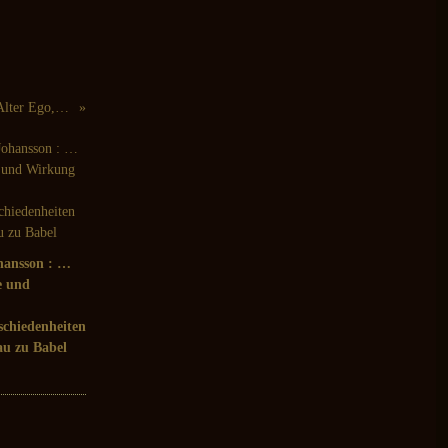
Jacques B. Hess : Hess-O-Hess (Alter Ego, 2013)
hansson : …
e und
chiedenheiten
u zu Babel