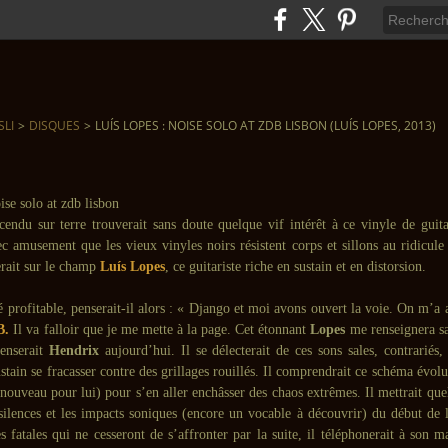
SLI
>
DISQUES
>
LUÍS LOPES : NOISE SOLO AT ZDB LISBON (LUÍS LOPES, 2013)
endu sur terre trouverait sans doute quelque vif intérêt à ce vinyle de guitar
vec amusement que les vieux vinyles noirs résistent corps et sillons au ridic
rait sur le champ
Luís Lopes
, ce guitariste riche en sustain et en distorsion.
é profitable, penserait-il alors : « Django et moi avons ouvert la voie. On m’a 
B.
Il va falloir que je me mette à la page. Cet étonnant
Lopes
me renseignera sa
enserait
Hendrix
aujourd’hui. Il se délecterait de ces sons sales, contrariés, 
ustain se fracasser contre des grillages rouillés. Il comprendrait ce schéma évolu
nouveau pour lui) pour s’en aller enchâsser des chaos extrêmes. Il mettrait que
 silences et les impacts soniques (encore un vocable à découvrir) du début de 
s fatales qui ne cesseront de s’affronter par la suite, il téléphonerait à son 