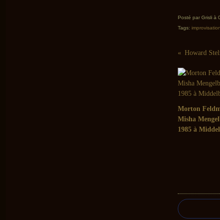
Posté par Grisli à
Tags:
improvisatio
Morton Feldm
Misha Mengel
1985 à Midde