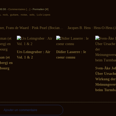
 08:08 -
Commentaires [
…
]
- Permalien [
#
]
n
,
rock
,
guitare
,
noise
,
solo
,
Luís Lopes
Howard Stelzer, Frans de Waard : Pink Pearl (Bocian, 2013)
Urs Leimgruber : Air
Didier Lasserre : le
an (et
Vol. 1 & 2
coeur connu
berg) en
lbourg
Sven-Åke Jo
Über Ursach
Wirkung der
Meinungsvers
beim Turmba
Ajouter un commentaire