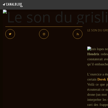
LE SON DU GRI
Hendrix
redesc
constaterait a
qu’il embauche
L’exercice a ét
certain
Derek 
Voilà ce que p
écouterait ce s
drone (un mot 
interpréter les
ravi des frappe