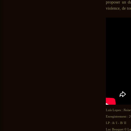
proposer un du
violence, de t
Luís Lopes :
Noise
Enregistrement : 
LP : A/ I - B/ II
Luc Bouquet © Le 