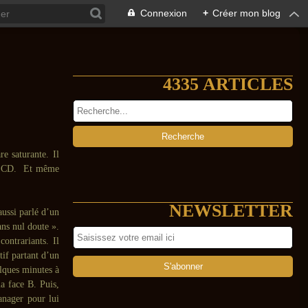
Connexion
+
Créer mon blog
4335 ARTICLES
e saturante. Il
ule CD. Et même
NEWSLETTER
aussi parlé d’un
ns nul doute ».
contrariants. Il
tif partant d’un
lques minutes à
la face B. Puis,
manager pour lui