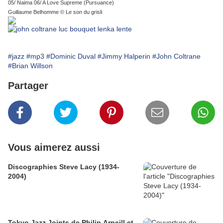
05/ Naima 06/ A Love Supreme (Pursuance)
Guillaume Belhomme © Le son du grisli
#jazz
#mp3
#Dominic Duval
#Jimmy Halperin
#John Coltrane
#Brian Willson
Partager
Vous aimerez aussi
Discographies Steve Lacy (1934-
2004)
Tokyo Jazz Joints de Philip Arneill et