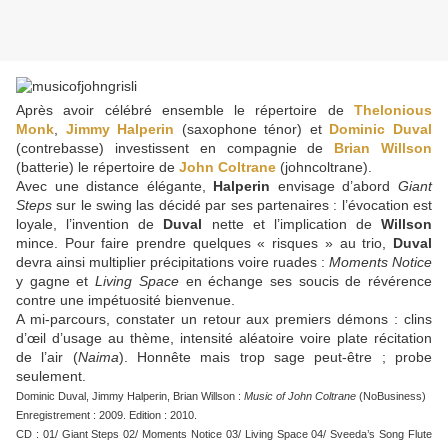
Après avoir célébré ensemble le répertoire de
Thelonious
Monk
,
Jimmy Halperin
(saxophone ténor) et
Dominic Duval
(contrebasse) investissent en compagnie de
Brian Willson
(batterie) le répertoire de
John Coltrane
(johncoltrane).
Avec une distance élégante,
Halperin
envisage d’abord
Giant
Steps
sur le swing las décidé par ses partenaires : l’évocation est
loyale, l’invention de
Duval
nette et l’implication de
Willson
mince. Pour faire prendre quelques « risques » au trio,
Duval
devra ainsi multiplier précipitations voire ruades :
Moments Notice
y gagne et
Living Space
en échange ses soucis de révérence
contre une impétuosité bienvenue.
A mi-parcours, constater un retour aux premiers démons : clins
d’œil d’usage au thème, intensité aléatoire voire plate récitation
de l’air (
Naima
). Honnête mais trop sage peut-être ; probe
seulement.
Dominic Duval, Jimmy Halperin, Brian Willson :
Music of John Coltrane
(NoBusiness
)
Enregistrement : 2009. Edition : 2010.
CD : 01/ Giant Steps 02/ Moments Notice 03/ Living Space 04/ Sveeda’s Song Flute