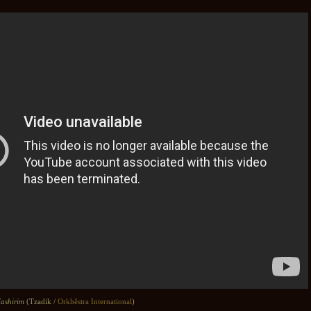
Hashirim
(Tzadik /
Orkhêstra International
)