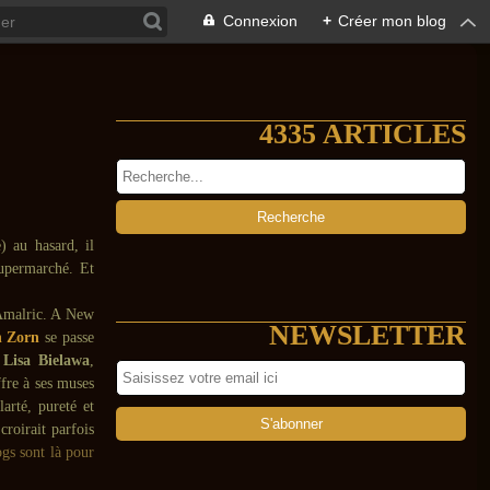
Connexion
+
Créer mon blog
4335 ARTICLES
) au hasard, il
supermarché. Et
 Amalric. A New
NEWSLETTER
n Zorn
se passe
,
Lisa Bielawa
,
fre à ses muses
arté, pureté et
roirait parfois
ogs sont là pour