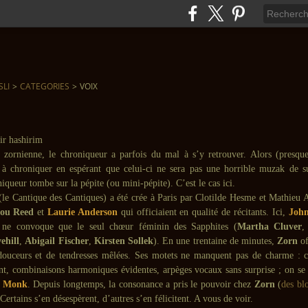
SLI
>
CATEGORIES
>
VOIX
 zornienne, le chroniqueur a parfois du mal à s’y retrouver. Alors (presque
à chroniquer en espérant que celui-ci ne sera pas une horrible muzak de 
niqueur tombe sur la pépite (ou mini-pépite). C’est le cas ici.
le Cantique des Cantiques) a été crée à Paris par Clotilde Hesme et Mathieu
ou Reed
et
Laurie Anderson
qui officiaient en qualité de récitants. Ici,
Joh
et ne convoque que le seul chœur féminin des Sapphites (
Martha Cluver
ehill
,
Abigail Fischer
,
Kirsten Sollek
). En une trentaine de minutes,
Zorn
of
uceurs et de tendresses mêlées. Ses motets ne manquent pas de charme : cl
ant, combinaisons harmoniques évidentes, arpèges vocaux sans surprise ; on se c
h Monk
. Depuis longtemps, la consonance a pris le pouvoir chez
Zorn
(
des bl
 Certains s’en désespèrent, d’autres s’en félicitent. A vous de voir.