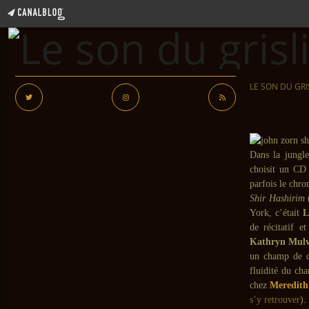
LE SON DU GRI
Dans la jungle
choisit un CD 
parfois le chro
Shir Hashirim
(
York, c’était
L
de récitatif 
Kathryn Mulv
un champ de do
fluidité du ch
chez
Meredit
s’y retrouver
).