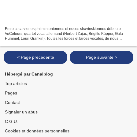
Entre cocasseries philmintoniennes et noces stravinskiennes déboule
VoColours, quartet vocal allemand (Norbert Zajac, Brigitte Küpper, Gala
Hummel, Louri Grankin). Toutes les forces et farces vocales, de nous
connues, se retrouvent ici en un pot-pourri...
< Page précédente
Page suivante >
Hébergé par Canalblog
Top articles
Pages
Contact
Signaler un abus
C.G.U.
Cookies et données personnelles