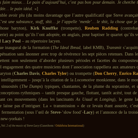
is faire mieux… Le pain d’aujourd’hui, c’est pas bon pour demain. Je cherche t
idée… le pain idéal.
»]
ble avoir plu (du moins davantage que l’autre qualificatif que Steve avança
’est une substance, stuff, shit… je l’appelle ‘merde’… le shit, la chose que je
hone baryton),
Kirk Knuffke
(trompette),
Reuben Radding
(contreba
erie) au point qu’ils l’ont adoptée, en anglais, pour baptiser le quartet qu’il
nd
Lacy Pool
– au répertoire lacyen.
ue inaugural de la formation (
The Ideal Bread
, label KMB),
Transmit
s’acquitt
pétuation sans ânonner avec trop de révérence les sept pièces retenues. Dans le
ettent non seulement d’aborder plusieurs périodes et facettes du compositeu
bel engagement des quatre musiciens dont l’association rappellera aux amateurs c
aryton (
Charles Davis
,
Charles Tyler
) ou trompette (
Don Cherry
,
Enrico R
intelligemment – jusqu’à la citation de la
Locomotive
monkienne, dans le mor
 sinuosités (
The Dumps
) typiques, chantantes, de la plume du sopraniste, et c
conceptions rythmiques – tantôt presque gauche, flottant, tantôt acéré, tout d
ant ces mouvements (dans les lancinants
As Usual
et
Longing
), le geste l
e laisse pas d’intriguer. La « transmission » de ce levain étant assurée, c’est
a fermentation (sous l’œil de
Steve
-‘slow food’-
Lacy
) et l’annonce de la troi
 new-yorkais !
 Vol. 2 of the music of Steve Lacy
(Cuneiform /
Orkhêstra International
)