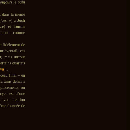
oujours le pain
it dans la même
 fais.
») à
Josh
sse) et
Tomas
s vouent – comme
e fidèlement de
ur éventail, ces
r, mais surtout
ertains quartets
ava
)…
ceau final – en
ertains délicats
e placements, ou
acyen est d’une
 avec attention
sième fournée de