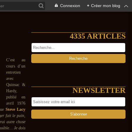
Connexion
+
Créer mon blog
4335 ARTICLES
C’est au
cours d’un
entretien
avec
Quinsac &
NEWSLETTER
Hardy,
publié en
avril 1976
 que
Steve Lacy
r fait le pain,
erai autre chose
ssible… Je dois