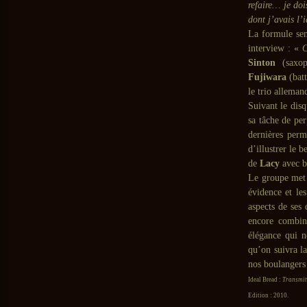
refaire… je do
dont j’avais l’
La formule sem
interview : «
C
Sinton
(saxop
Fujiwara
(batt
le trio allema
Suivant le disq
sa tâche de per
dernières perm
d’illustrer le 
de
Lacy
avec b
Le groupe met 
évidence et les
aspects de ses 
encore combin
élégance qui n
qu’on suivra l
nos boulangers
Ideal Bread :
Transmit,
Edition : 2010.