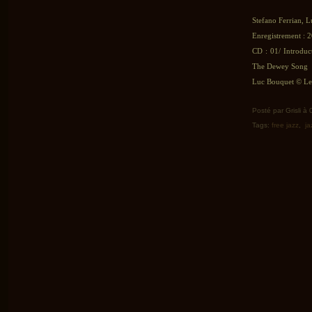
Stefano Ferrian, L
Enregistrement : 2
CD : 01/ Introduc
The Dewey Song
Luc Bouquet © Le 
Posté par Grisli à
Tags:
free jazz
,
ja