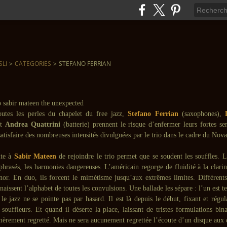
SLI
>
CATEGORIES
>
STEFANO FERRIAN
outes les perles du chapelet du free jazz,
Stefano Ferrian
(saxophones),
et
Andrea Quattrini
(batterie) prennent le risque d’enfermer leurs fortes sen
 satisfaire des nombreuses intensités divulguées par le trio dans le cadre du Nova
ite à
Sabir Mateen
de rejoindre le trio permet que se soudent les souffles. L
phrasés, les harmonies dangereuses. L’américain regorge de fluidité à la clarin
nor. En duo, ils forcent le mimétisme jusqu’aux extrêmes limites. Différents 
nnaissent l’alphabet de toutes les convulsions. Une ballade les sépare : l’un est t
t le jazz ne se pointe pas par hasard. Il est là depuis le début, fixant et régul
souffleurs. Et quand il déserte la place, laissant de tristes formulations bin
amèrement regretté. Mais ne sera aucunement regrettée l’écoute d’un disque aux