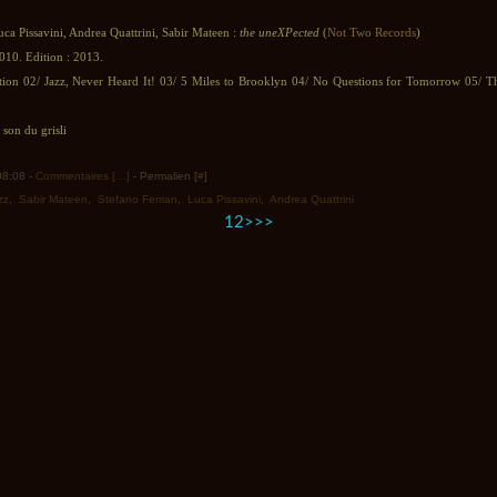
uca Pissavini, Andrea Quattrini, Sabir Mateen :
the uneXPected
(
Not Two Records
)
010. Edition : 2013.
tion 02/ Jazz, Never Heard It! 03/ 5 Miles to Brooklyn 04/ No Questions for Tomorrow 05/ 
son du grisli
 08:08 -
Commentaires [
…
]
- Permalien [
#
]
zz
,
Sabir Mateen
,
Stefano Ferrian
,
Luca Pissavini
,
Andrea Quattrini
1
2
>
>>