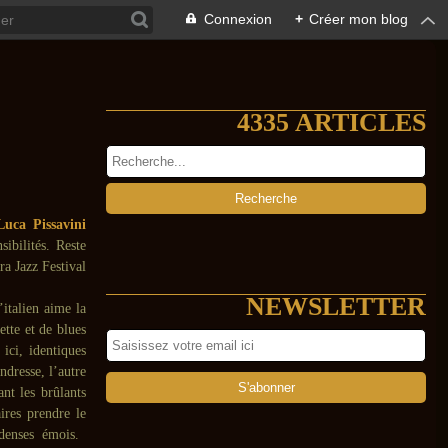
Connexion
+
Créer mon blog
4335 ARTICLES
Luca Pissavini
sibilités. Reste
ra Jazz Festival
NEWSLETTER
’italien aime la
ette et de blues
ici, identiques
endresse, l’autre
ant les brûlants
aires prendre le
 denses émois.