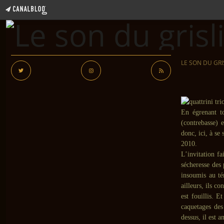
LE SON DU GRI
En égrenant t
(contrebasse) 
donc, ici, à se
2010.
L’invitation fa
sécheresse des 
insoumis au té
ailleurs, ils co
est fouillis. E
caquetages des 
dessus, il est 