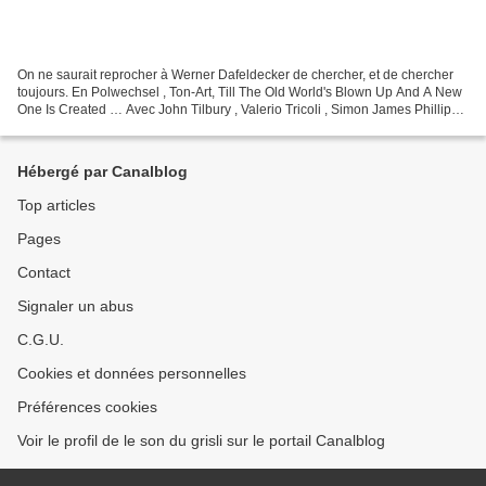
On ne saurait reprocher à Werner Dafeldecker de chercher, et de chercher
toujours. En Polwechsel , Ton-Art, Till The Old World's Blown Up And A New
One Is Created … Avec John Tilbury , Valerio Tricoli , Simon James Phillips ,
Paul Baran … Et même seul...
Hébergé par Canalblog
Top articles
Pages
Contact
Signaler un abus
C.G.U.
Cookies et données personnelles
Préférences cookies
Voir le profil de le son du grisli sur le portail Canalblog