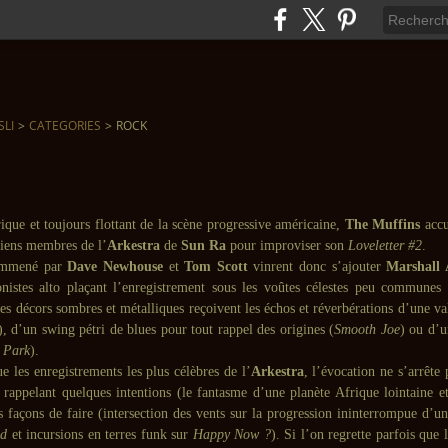
SLI
>
CATEGORIES
>
ROCK
ique et toujours flottant de la scène progressive américaine,
The Muffins
accu
iens membres de l’
Arkestra
de
Sun Ra
pour improviser son
Loveletter #2
.
 emmené par
Dave Newhouse
et
Tom Scott
vinrent donc s’ajouter
Marshall 
nistes alto plaçant l’enregistrement sous les voûtes célestes peu communes
les décors sombres et métalliques reçoivent les échos et réverbérations d’une va
), d’un swing pétri de blues pour tout rappel des origines (
Smooth Joe
) ou d’u
 Park
).
e les enregistrements les plus célèbres de l’
Arkestra
, l’évocation ne s’arrête 
 rappelant quelques intentions (le fantasme d’une planète Afrique lointaine et
s façons de faire (intersection des vents sur la progression ininterrompue d’u
ad
et incursions en terres funk sur
Happy Now ?
).
Si l’on regrette parfois que 