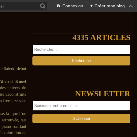
Connexion
+
Créer mon blog
4335 ARTICLES
eillaient, début
Allen
et
Knoel
 des univers du
NEWSLETTER
lse déconstruite
n free jazz sans
pas là, que l’on
 retrouvée, sur
n piano ronflant
l’exploration de