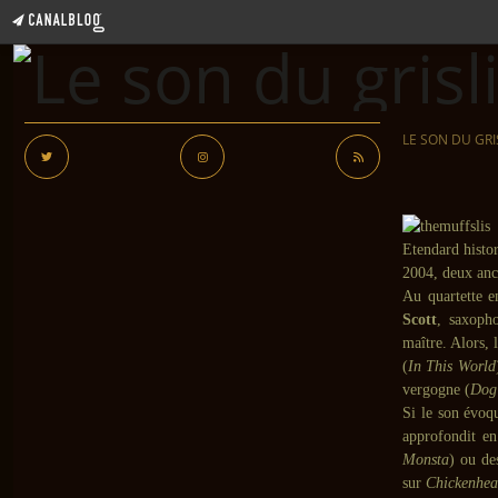
LE SON DU GRI
Etendard histor
2004, deux anc
Au quartette
Scott
, saxopho
maître. Alors, 
(
In This World
vergogne (
Dog
Si le son évoqu
approfondit en
Monsta
) ou de
sur
Chickenhe