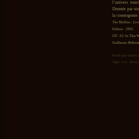
l’univers tour
Donnée par six
la cosmogonie 
The Muffins :
Love
Edition : 2005.
CD : 01/ In This 
Guillaume Belhomm
Posté par Grisli à 
Tags:
rock
,
Marsha