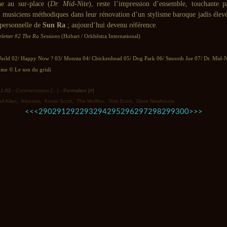
ne au sur-place (
Dr. Mid-Nite
), reste l’impression d’ensemble, touchante p
 musiciens méthodiques dans leur rénovation d’un stylisme baroque jadis éle
personnelle de
Sun Ra
; aujourd’hui devenu référence.
letter #2 The Ra Sessions
(Hobart / Orkhêstra International)
World 02/ Happy Now ? 03/ Monsta 04/ Chickenhead 05/ Dog Park 06/ Smooth Joe 07/ Dr. Mid-N
e © Le son du grisli
11:02 -
Commentaires [
…
]
- Permalien [
#
]
ll Allen
,
Arkestra
,
Knoel Scott
,
The Muffins
,
Tom Scott
,
Dave Newhouse
200
210
220
230
240
250
260
270
280
<<
<
290
291
292
293
294
295
296
297
298
299
300
>
>>