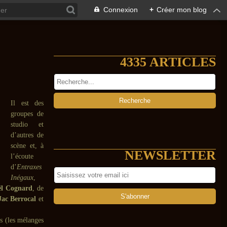
Connexion
+
Créer mon blog
4335 ARTICLES
Il est des
groupes de
studio et
d’autres de
scène et, à
NEWSLETTER
l’écoute
d’
Entraxes
Inégaux
,
ël Cognard
, de
Jac Berrocal
et
s (les mélanges