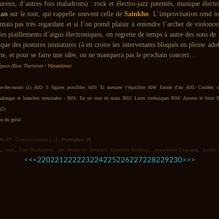
ureux, d’autres fois maladroits) : rock et électro-jazz patentés, musique élect
an
sur le tout, qui rappelle souvent celle de
Sainkho
. L’improvisation rend to
mais pas très regardant et si l’on prend plaisir à entendre l’archet de violonce
 les piaillements d’aigus électroniques, on regrette de temps à autre des sons de 
que des postures immatures (à en croire les intervenants bloqués en pleine adol
ite, et pour se faire une idée, on ne manquera pas le prochain concert…
égaux
(Bloc Thyristors /
Metamkine
)
-des-morts (1) A02/ 5 figures possibles A03/ Et mesurer l’équilibre A04/ Entrée d’air A05/ Coulées su
Phalanges et branches terminales - B01/ En un tour de main B02/ Liens totémiques B03/ Ajouter le bruit 
(2)
n du grisli
 09:37 -
Commentaires [
…
]
- Permalien [
#
]
n
,
rock
,
Dan Warburton
,
Jac Berrocal
,
Empan
,
Géatrice Godeau
,
Jean-Noël Cognard
,
Judith
200
210
240
250
260
270
280
290
300
<<
<
220
221
222
223
224
225
226
227
228
229
230
>
>>