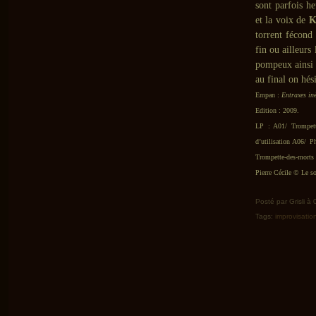
sont parfois he
et la voix de
K
torrent fécond 
fin ou ailleurs
pompeux ainsi 
au final on hés
Empan :
Entraxes in
Edition : 2009.
LP : A01/ Trompette
d’utilisation A06/ 
Trompette-des-morts 
Pierre Cécile © Le so
Posté par Grisli à
Tags:
improvisatio