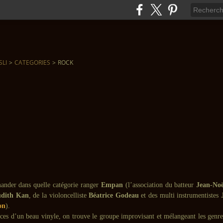
SLI
>
CATEGORIES
>
ROCK
ander dans quelle catégorie ranger
Empan
(l’association du batteur
Jean-No
udith Kan
, de la violoncelliste
Béatrice Godeau
et des multi instrumentistes
on
).
aces d’un beau vinyle, on trouve le groupe improvisant et mélangeant les genre