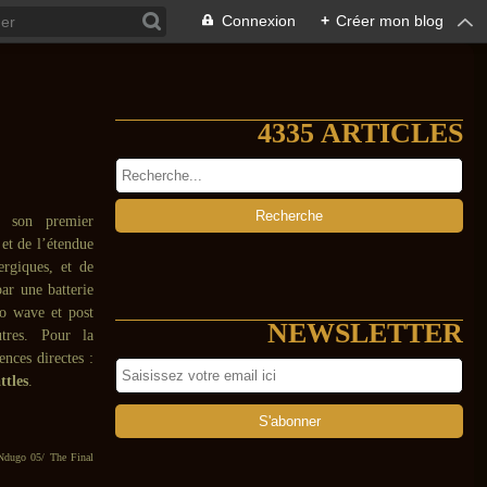
Connexion
+
Créer mon blog
4335 ARTICLES
 son premier
 et de l’étendue
ergiques, et de
par une batterie
no wave et post
NEWSLETTER
utres. Pour la
ences directes :
ttles
.
 Ndugo 05/ The Final