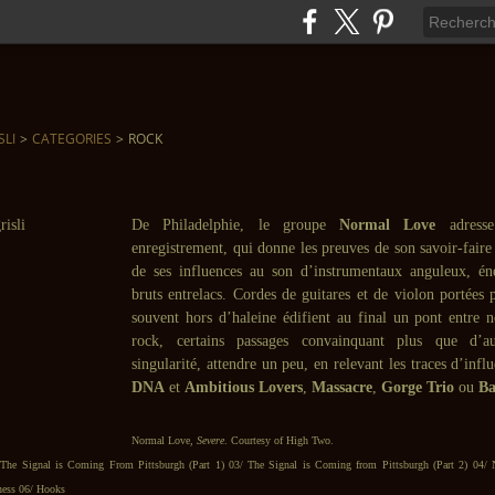
SLI
>
CATEGORIES
>
ROCK
De Philadelphie, le groupe
Normal Love
adresse
enregistrement, qui donne les preuves de son savoir-faire
de ses influences au son d’instrumentaux anguleux, én
bruts entrelacs. Cordes de guitares et de violon portées 
souvent hors d’haleine édifient au final un pont entre 
rock, certains passages convainquant plus que d’a
singularité, attendre un peu, en relevant les traces d’influ
DNA
et
Ambitious Lovers
,
Massacre
,
Gorge Trio
ou
Ba
Normal Love,
Severe
. Courtesy of High Two.
The Signal is Coming From Pittsburgh (Part 1) 03/ The Signal is Coming from Pittsburgh (Part 2) 04/
ness 06/ Hooks