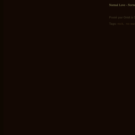
Normal Love -
Norm
Posté par Grisli à
Tags:
rock
,
no wa