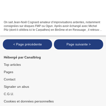
On sait Jean-Noël Cognard amateur d’improvisations ardentes, notamment
consignées sur disques FMP ou Ogun. Après avoir échangé avec Michel
Pilz (dont il célébra ici le Carpathes) en Binôme et en Ressuage , il retrouvait
le clarinettiste (basse) les 4...
< Page précédente
Page suivante >
Hébergé par Canalblog
Top articles
Pages
Contact
Signaler un abus
C.G.U.
Cookies et données personnelles