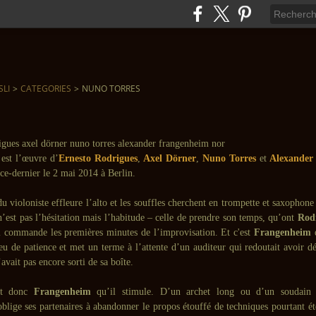
SLI
>
CATEGORIES
>
NUNO TORRES
 est l’œuvre d’
Ernesto Rodrigues
,
Axel Dörner
,
Nuno Torres
et
Alexander
 ce-dernier le 2 mai 2014 à Berlin.
du violoniste effleure l’alto et les souffles cherchent en trompette et saxophone 
n’est pas l’hésitation mais l’habitude – celle de prendre son temps, qu’ont
Rod
 commande les premières minutes de l’improvisation. Et c'est
Frangenheim
q
jeu de patience et met un terme à l’attente d’un auditeur qui redoutait avoir 
’avait pas encore sorti de sa boîte.
est donc
Frangenheim
qu’il stimule. D’un archet long ou d’un soudain 
oblige ses partenaires à abandonner le propos étouffé de techniques pourtant é