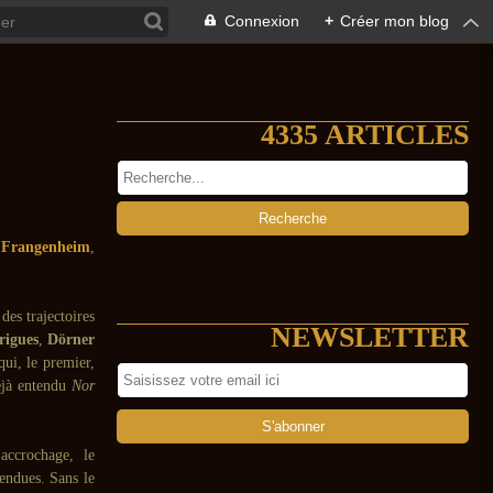
Connexion
+
Créer mon blog
4335 ARTICLES
 Frangenheim
,
des trajectoires
NEWSLETTER
rigues
,
Dörner
ui, le premier,
déjà entendu
Nor
accrochage, le
tendues. Sans le