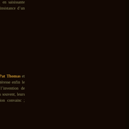
 en saisissante
insistance d’un
Pat Thomas
et
éresse enfin le
’invention de
s souvent, leurs
tion convainc ;