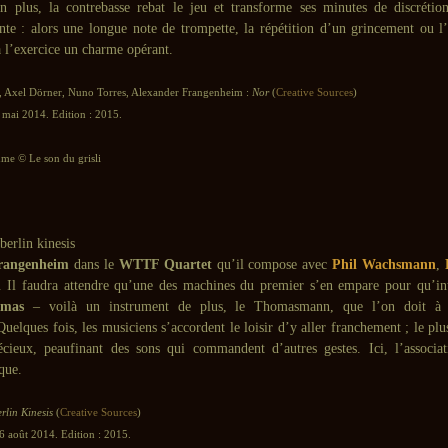
n plus, la contrebasse rebat le jeu et transforme ses minutes de discrétion
nte : alors une longue note de trompette, la répétition d’un grincement ou l’
à l’exercice un charme opérant.
, Axel Dörner, Nuno Torres, Alexander Frangenheim :
Nor
(
Creative Sources
)
 mai 2014. Edition : 2015.
e © Le son du grisli
rangenheim
dans le
WTTF Quartet
qu’il compose avec
Phil Wachsmann
,
. Il faudra attendre qu’une des machines du premier s’en empare pour qu’int
mas
– voilà un instrument de plus, le Thomasmann, que l’on doit à l
Quelques fois, les musiciens s’accordent le loisir d’y aller franchement ; le plu
écieux, peaufinant des sons qui commandent d’autres gestes. Ici, l’associa
ique.
rlin Kinesis
(
Creative Sources
)
6 août 2014. Edition : 2015.