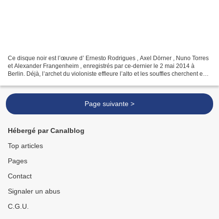
Ce disque noir est l’œuvre d’ Ernesto Rodrigues , Axel Dörner , Nuno Torres
et Alexander Frangenheim , enregistrés par ce-dernier le 2 mai 2014 à
Berlin. Déjà, l’archet du violoniste effleure l’alto et les souffles cherchent en
trompette et saxophone...
Page suivante >
Hébergé par Canalblog
Top articles
Pages
Contact
Signaler un abus
C.G.U.