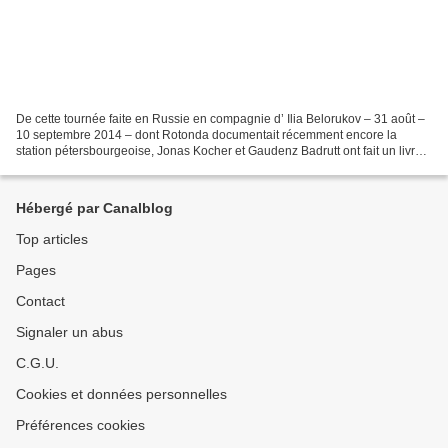
De cette tournée faite en Russie en compagnie d’ Ilia Belorukov – 31 août –
10 septembre 2014 – dont Rotonda documentait récemment encore la
station pétersbourgeoise, Jonas Kocher et Gaudenz Badrutt ont fait un livre
et un film – le second étant à trouver,...
Hébergé par Canalblog
Top articles
Pages
Contact
Signaler un abus
C.G.U.
Cookies et données personnelles
Préférences cookies