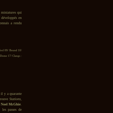
s miniatures qui
s développés en
nonnais a rendu
Wool 09/ Bound 10/
 Dome 17/ Clangs :
il y a quarante
etrouve
Stations
,
t
Noel McGhie
.
: les passes de