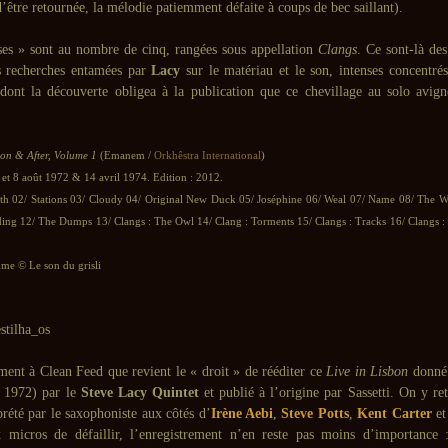
’être retournée, la mélodie patiemment défaite à coups de bec saillant).
ses » sont au nombre de cinq, rangées sous appellation
Clangs
. Ce sont-là de
s recherches entamées par
Lacy
sur le matériau et le son, intenses concentré
 dont la découverte obligea à la publication que ce chevillage au solo avig
on & After, Volume 1
(Emanem /
Orkhêstra International
)
 et 8 août 1972 & 14 avril 1974. Edition : 2012.
th 02/ Stations 03/ Cloudy 04/ Original New Duck 05/ Joséphine 06/ Weal 07/ Name 08/ The 
ing 12/ The Dumps 13/ Clangs : The Owl 14/ Clang : Torments 15/ Clangs : Tracks 16/ Clangs :
e © Le son du grisli
ment à Clean Feed que revient le « droit » de rééditer ce
Live in Lisbon
donné 
r 1972) par le
Steve Lacy Quintet
et publié à l’origine par Sassetti. On y r
rprété par le saxophoniste aux côtés d’
Irène Aebi
,
Steve Potts
,
Kent Carter
e
x micros de défaillir, l’enregistrement n’en reste pas moins d’importance 