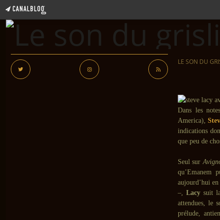
LE SON DU GRI
Dans les note
America),
Ste
indications don
que peu de chos
Seul sur
Avign
qu’Emanem pu
aujourd’hui en 
–,
Lacy
suit l
attendues, le s
prélude, antie