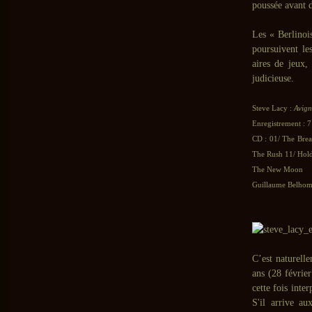
poussée avant d
Les « Berlinoi
poursuivent le
aires de jeux,
judicieuse.
Steve Lacy :
Avign
Enregistrement : 7
CD : 01/ The Brea
The Rush 11/ Hold
The New Moon
Guillaume Belhomm
C’est naturelle
ans (28 févrie
cette fois inte
S'il arrive au