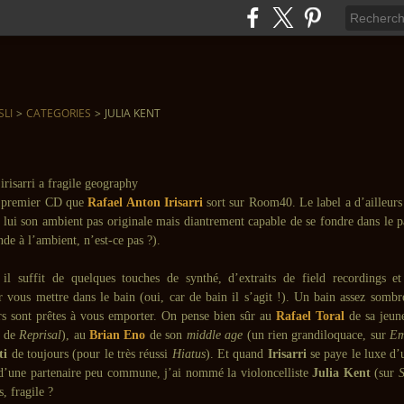
SLI
>
CATEGORIES
>
JULIA KENT
e premier CD que
Rafael Anton Irisarri
sort sur Room40. Le label a d’ailleurs 
 lui son ambient pas originale mais diantrement capable de se fondre dans le p
de à l’ambient, n’est-ce pas ?).
 il suffit de quelques touches de synthé, d’extraits de field recordings et
r vous mettre dans le bain (oui, car de bain il s’agit !). Un bain assez sombr
rs sont prêtes à vous emporter. On pense bien sûr au
Rafael Toral
de sa jeune
o de
Reprisal
), au
Brian Eno
de son
middle age
(un rien grandiloquace, sur
Em
ti
de toujours (pour le très réussi
Hiatus
). Et quand
Irisarri
se paye le luxe d’
’une partenaire peu commune, j’ai nommé la violoncelliste
Julia Kent
(sur
S
s, fragile ?