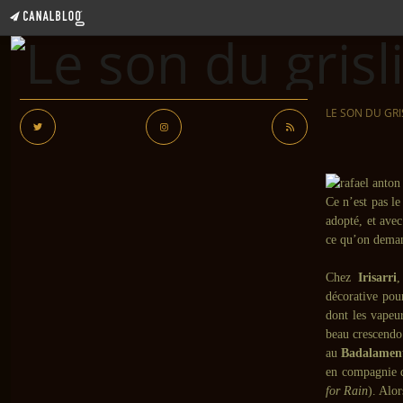
LE SON DU GRI
Ce n’est pas l
adopté, et avec
ce qu’on deman
Chez
Irisarri
,
décorative pou
dont les vapeu
beau crescend
au
Badalamen
en compagnie d
for Rain
). Alor