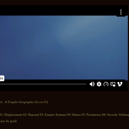
ri :
A Fragile Geography
(
Room40
)
1/ Displacement 02/ Reprisal 03/ Empire Systems 04/ Hiatus 05/ Persistence 06/ Secretly Wishin
son du grisli