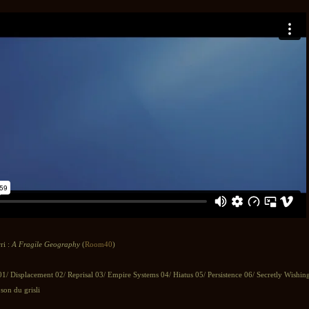
ri :
A Fragile Geography
(
Room40
)
1/ Displacement 02/ Reprisal 03/ Empire Systems 04/ Hiatus 05/ Persistence 06/ Secretly Wishin
son du grisli