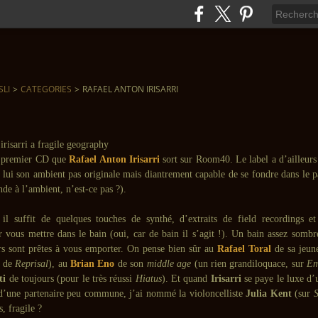
SLI
>
CATEGORIES
>
RAFAEL ANTON IRISARRI
e premier CD que
Rafael Anton Irisarri
sort sur Room40. Le label a d’ailleurs 
 lui son ambient pas originale mais diantrement capable de se fondre dans le p
de à l’ambient, n’est-ce pas ?).
 il suffit de quelques touches de synthé, d’extraits de field recordings et
r vous mettre dans le bain (oui, car de bain il s’agit !). Un bain assez sombr
rs sont prêtes à vous emporter. On pense bien sûr au
Rafael Toral
de sa jeune
o de
Reprisal
), au
Brian Eno
de son
middle age
(un rien grandiloquace, sur
Em
ti
de toujours (pour le très réussi
Hiatus
). Et quand
Irisarri
se paye le luxe d’
’une partenaire peu commune, j’ai nommé la violoncelliste
Julia Kent
(sur
S
s, fragile ?