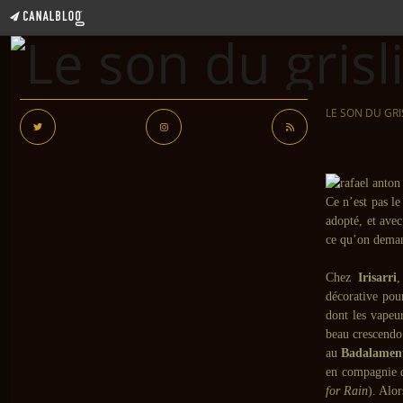
LE SON DU GRI
Ce n’est pas l
adopté, et avec
ce qu’on deman
Chez
Irisarri
,
décorative pou
dont les vapeu
beau crescend
au
Badalamen
en compagnie d
for Rain
). Alor