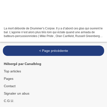
La mort déborde de Drummer’s Corpse. Il y a d’abord ces glas qui ouvrent le
bal. L’agonie n’est alors plus très loin qui éclate quand une armada de
batteurs-percussionnistes ( Mike Pride , Oran Canfield, Russell Greenberg,
Eivind Opsvik , John McLellan,...
< Page précédente
Hébergé par Canalblog
Top articles
Pages
Contact
Signaler un abus
C.G.U.