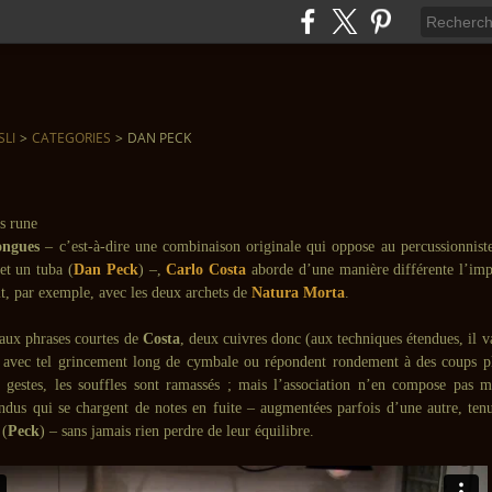
SLI
>
CATEGORIES
>
DAN PECK
ongues
– c’est-à-dire une combinaison originale qui oppose au percussionnist
 et un tuba (
Dan Peck
) –,
Carlo Costa
aborde d’une manière différente l’impr
it, par exemple, avec les deux archets de
Natura Morta
.
aux phrases courtes de
Costa
, deux cuivres donc (aux techniques étendues, il v
 » avec tel grincement long de cymbale ou répondent rondement à des coups pl
 gestes, les souffles sont ramassés ; mais l’association n’en compose pas 
ndus qui se chargent de notes en fuite – augmentées parfois d’une autre, tenu
 (
Peck
) – sans jamais rien perdre de leur équilibre.