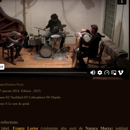
une
(
Neither/Nor
)
7 janvier 2014. Edition : 2015.
hase 02/ Sunblind 03/ Lithosphere 04/ Depths
e © Le son du grisli
 label,
Frantz Loriot
(violoniste alto sorti de
Natura Morta
) publiai