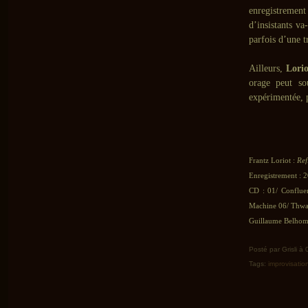
enregistrement
d’insistants v
parfois d’une t
Ailleurs,
Lorio
orage peut so
expérimentée, p
Frantz Loriot :
Ref
Enregistrement : 
CD : 01/ Conflue
Machine 06/ Thwar
Guillaume Belhomm
Posté par Grisli à
Tags:
improvisatio