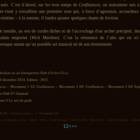
 solo. C’est d’abord, sur les trois temps de
Confluences
, un instrument mis à
a-et-vient y travaillent une première note qui, à force d’agression, accouchera
roisième – à la somme, il faudra ajouter quelques chants de friction.
t
installe, au son de cordes lâches et de l'accrochage d'un archet précipité, d
udain emporter (
Wick Machine
). C’est la résistance de l’alto qui est ic
resque autant qu’un possible art musical né de son éreintement.
lections on an Introspective Path
(
Neither/Nor
)
20 décembre 2014. Edition : 2015.
nces – Movement 1 02/ Confluences – Movement 2 03/ Confluences – Movement 3 04/ Equ
t Path 07/ Attained
e © Le son du grisli
 08:08 -
Commentaires [
…
]
- Permalien [
#
]
n
,
trompette
,
solo
,
violon
,
tuba
,
Carlo Costa
,
Frantz Loriot
,
Dan Peck
,
Earth Tongues
,
Joe Mo
1
2
>
>>