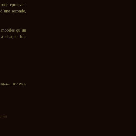
 rude épreuve :
 d’une seconde,
es mobiles qu’un
i à chaque fois
ilibrium 05/ Wick
ffett