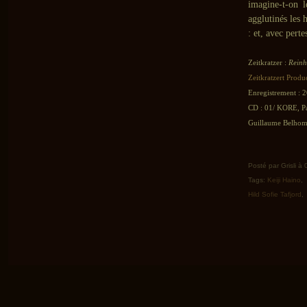
imagine-t-on l
agglutinés les 
: et, avec pert
Zeitkratzer :
Reinh
Zeitkratzert Produ
Enregistrement : 2
CD : 01/ KORE, Pa
Guillaume Belhomm
Posté par Grisli à
Tags:
Keiji Haino
,
Hild Sofie Tafjord