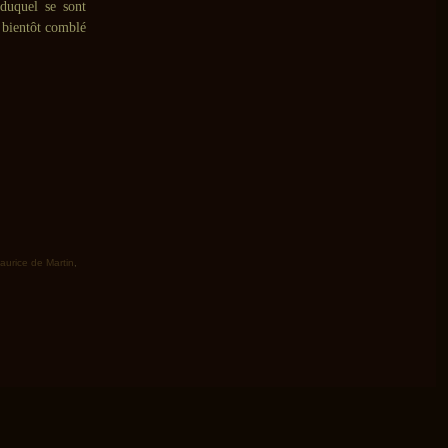
 duquel se sont
e bientôt comblé
aurice de Martin
,