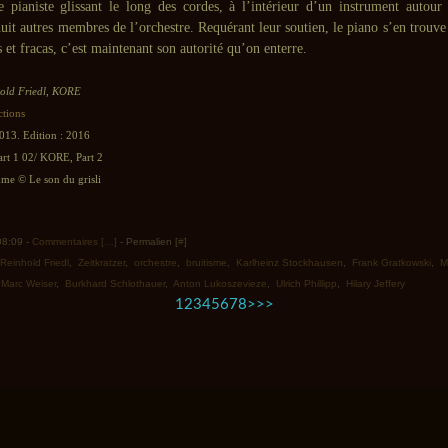
e pianiste glissant le long des cordes, à l’intérieur d’un instrument autour
huit autres membres de l’orchestre. Requérant leur soutien, le piano s’en trouv
es et fracas, c’est maintenant son autorité qu’on enterre.
old Friedl, KORE
ctions
013. Edition : 2016
rt 1 02/ KORE, Part 2
e © Le son du grisli
 08:09 -
Commentaires [
…
]
- Permalien [
#
]
Reinhold Friedl
,
Zeitkratzer
,
orchestre
,
bruitisme
,
Karlheinz Stockhausen
,
Frank Gratkowski
,
M
,
Marc Weiser
,
Burkhard Schlothauer
,
Anton Lukoszevieze
,
Ulrich Phillipp
,
Hilary Jeffery
1
2
3
4
5
6
7
8
>
>>