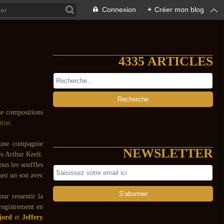
Connexion
+
Créer mon blog
4335 ARTICLES
ze compositions
tion
.
à une compagnie
NEWSLETTER
is Arthur Keelt.
ous les souffles
ouez un son avec
ur ressentir la
registrement en
jord
et
Jeffery