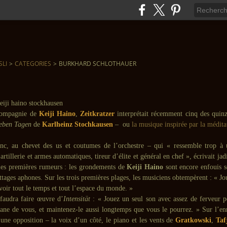
SLI
>
CATEGORIES
>
BURKHARD SCHLOTHAUER
compagnie de
Keiji Haino
,
Zeitkratzer
interprétait récemment cinq des quin
ieben Tagen
de
Karlheinz Stochkausen
– ou
la musique inspirée par la médita
onc, au chevet des us et coutumes de l’orchestre – qui « ressemble trop 
 artillerie et armes automatiques, tireur d’élite et général en chef », écrivait jad
 les premières rumeurs : les grondements de
Keiji Haino
sont encore enfouis s
ttages aphones. Sur les trois premières plages, les musiciens obtempèrent : « J
voir tout le temps et tout l’espace du monde. »
 faudra faire œuvre d’
Intensität
: « Jouez un seul son avec assez de ferveur po
ane de vous, et maintenez-le aussi longtemps que vous le pourrez. » Sur l’en
 une opposition – la voix d’un côté, le piano et les vents de
Gratkowski
,
Taf