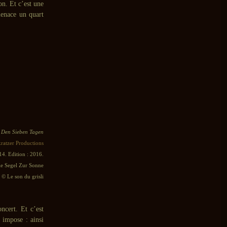
on. Et c’est une
menace un quart
 Den Sieben Tagen
kratzer Productions
14. Edition : 2016.
ie Segel Zur Sonne
© Le son du grisli
ncert. Et c’est
impose : ainsi