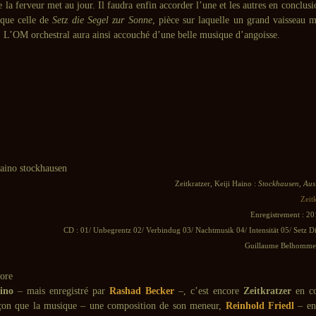
e la ferveur met au jour. Il faudra enfin accorder l’une et les autres en conclusi
 que celle de
Setz die Segel zur Sonne
, pièce sur laquelle un grand vaisseau 
. L’OM orchestral aura ainsi accouché d’une belle musique d’angoisse.
Zeitkratzer, Keiji Haino :
Stockhausen, Aus
Zeit
Enregistrement : 20
CD : 01/ Unbegrentz 02/ Verbindug 03/ Nachtmusik 04/ Intensität 05/ Setz D
Guillaume Belhomme 
ino
– mais enregistré par
Rashad Becker
–, c’est encore
Zeitkratzer
en co
açon que la musique – une composition de son meneur,
Reinhold Friedl
– en 