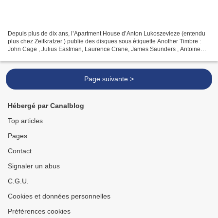
Depuis plus de dix ans, l’Apartment House d’Anton Lukoszevieze (entendu
plus chez Zeitkratzer ) publie des disques sous étiquette Another Timbre :
John Cage , Julius Eastman, Laurence Crane, James Saunders , Antoine
Beuger , Jim O’Rourke , Ryoko Akama...
Page suivante >
Hébergé par Canalblog
Top articles
Pages
Contact
Signaler un abus
C.G.U.
Cookies et données personnelles
Préférences cookies