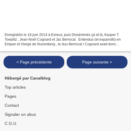
Enregistrés le 18 juin 2014 à Evreux, puis Disséminés çà et là, Kasper T.
Toeplitz , Jean-Noël Cognard et Jac Berrocal . Entendus (et expansifs) en
Empan et Vierge de Nuremberg , le duo Berrocal / Cognard avait donc
encore à dire. C’est-à-dire à improviser,...
< Page précédente
Page suivante >
Hébergé par Canalblog
Top articles
Pages
Contact
Signaler un abus
C.G.U.