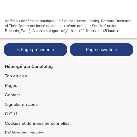
Après six années de boutique (Le Souffle Continu, Paris), Bernard Ducayron
et Théo Jarrier ont lancé un label du même nom (Le Souffle Continu
Records, Paris). A son catalogue, déjà : trois rééditions sur 45 tours (
Richard Pinhas en Schizo et Heldon )...
< Page précédente
Page suivante >
Hébergé par Canalblog
Top articles
Pages
Contact
Signaler un abus
C.G.U.
Cookies et données personnelles
Préférences cookies