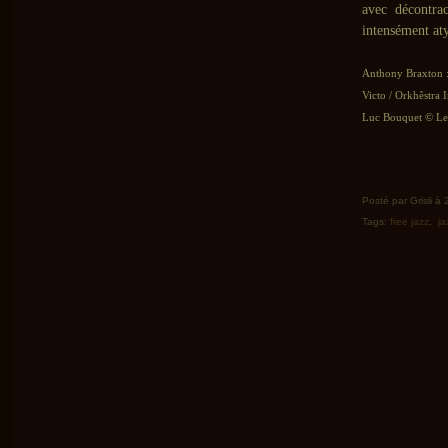
avec décontra
intensément at
Anthony Braxton 
Victo / Orkhêstra I
Luc Bouquet © Le 
Posté par Grisli à
Tags:
free jazz
,
ja