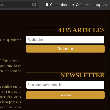
Connexion
+
Créer mon blog
4335 ARTICLES
s le quatrième
 Victoriaville.
one alto. Si ce
cteur : point de
NEWSLETTER
 souffle sur la
nus et obsession
rance des vieux
l incorpore aux
es chromatismes