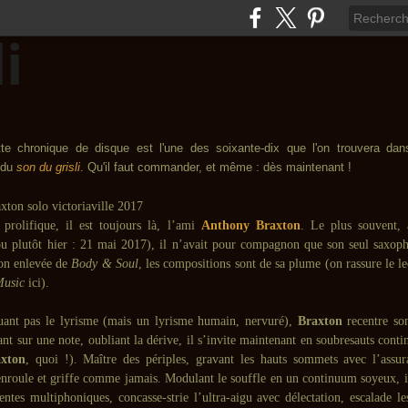
te chronique de disque est l'une des soixante-dix que l'on trouvera dan
 du
son du grisli
. Qu'il faut commander, et même : dès maintenant !
 prolifique, il est toujours là, l’ami
Anthony Braxton
. Le plus souvent, à
u plutôt hier : 21 mai 2017), il n’avait pour compagnon que son seul saxoph
ion enlevée de
Body & Soul
, les compositions sont de sa plume (on rassure le le
Music
ici).
uant pas le lyrisme (mais un lyrisme humain, nervuré),
Braxton
recentre son
ant sur une note, oubliant la dérive, il s’invite maintenant en soubresauts conti
xton
, quoi !). Maître des périples, gravant les hauts sommets avec l’assu
s’enroule et griffe comme jamais. Modulant le souffle en un continuum soyeux, i
lentes multiphoniques, concasse-strie l’ultra-aigu avec délectation, escalade l