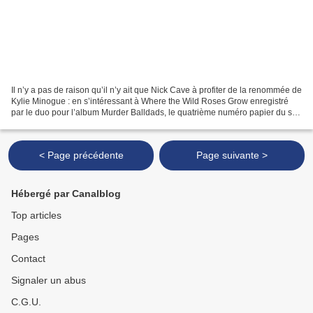
Il n’y a pas de raison qu’il n’y ait que Nick Cave à profiter de la renommée de
Kylie Minogue : en s’intéressant à Where the Wild Roses Grow enregistré
par le duo pour l’album Murder Balldads, le quatrième numéro papier du son
du grisli espère voir venir...
< Page précédente
Page suivante >
Hébergé par Canalblog
Top articles
Pages
Contact
Signaler un abus
C.G.U.