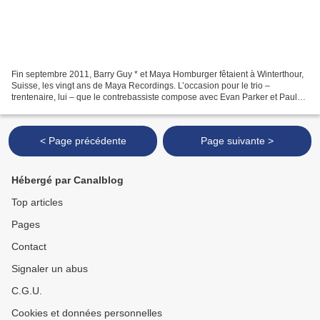
Fin septembre 2011, Barry Guy * et Maya Homburger fêtaient à Winterthour,
Suisse, les vingt ans de Maya Recordings. L’occasion pour le trio –
trentenaire, lui – que le contrebassiste compose avec Evan Parker et Paul
Lytton de poursuivre ses efforts d’improvisation....
< Page précédente
Page suivante >
Hébergé par Canalblog
Top articles
Pages
Contact
Signaler un abus
C.G.U.
Cookies et données personnelles