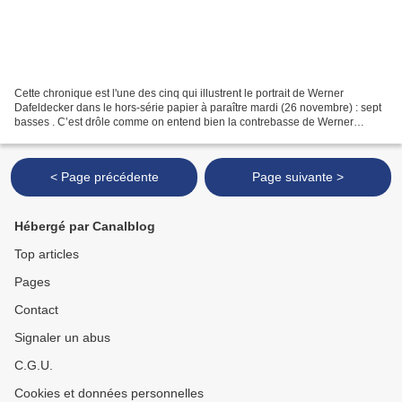
Cette chronique est l'une des cinq qui illustrent le portrait de Werner
Dafeldecker dans le hors-série papier à paraître mardi (26 novembre) : sept
basses . C’est drôle comme on entend bien la contrebasse de Werner
Dafeldecker sur Eis 9 : explorée de...
< Page précédente
Page suivante >
Hébergé par Canalblog
Top articles
Pages
Contact
Signaler un abus
C.G.U.
Cookies et données personnelles