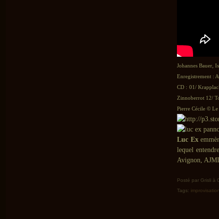
Johannes Bauer, Is
Enregistrement : A
CD : 01/ Krapplac
Zinnoberrot 12/ T
Pierre Cécile © Le 
Luc Ex
emmène
lequel entendre
Avignon, AJMI
Posté par Grisli à
Tags:
improvisatio