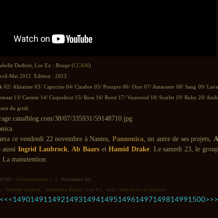
abelle Duthoit, Luc Ex :
Bouge
(
CCAM
)
vril-Mai 2012. Edition : 2013.
k 02/ Alizarine 03/ Capucine 04/ Cinabre 05/ Pourpre 06/ Ocer 07/ Amarante 08/ Sang 09/ Lava
omaat 13/ Carmin 14/ Coquelicot 15/ Rosa 16/ Roest 17/ Vuurrood 18/ Scarlet 19/ Ruby 20/ Anili
son du grisli
ra ce vendredi 22 novembre à Nantes,
Pannonica
, un autre de ses projets,
A
 aussi
Ingrid Laubrock
,
Ab Baars
et
Hamid Drake
. Le samedi 23, le group
 La manutention.
 00:00 -
Commentaires [
…
]
- Permalien [
#
]
n
,
Isabelle Duthoit
,
Johannes Bauer
,
Luc Ex
,
voix
,
sept jours de basses
1400
1410
1420
1430
1440
1450
1460
1470
1480
1600
1700
1800
1900
2000
2100
2200
2300
2400
2500
2600
2700
2800
2900
3000
3100
3200
3300
3400
3500
3600
3700
3800
3900
4000
4100
4200
4300
<<
<
1490
1491
1492
1493
1494
1495
1496
1497
1498
1499
1500
>
>