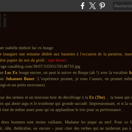
e inaugure une semaine dédiée aux bassistes à l'occasion de la parution, mar
érie papier du
son du grisli
:
sept basses
.
que
Luc Ex
bouge encore, on peut le suivre en
Bouge
(ah !) avec la vocaliste
Is
ste
Johannes Bauer
. L’expérience promet, je vous l’assure, en promet mêm
ingt-et-un petits morceaux).
r des sirènes et un morceau brut de décoffrage à la
Ex (The)
… la basse qui 
oix qui aboie aigu et le trombone qui gronde saccadé. Impressionnant, et si la su
est tout de même assez pour qu’on applaudisse le trio pour sa performance…
 deux hommes sont moins vaillants, Madame les pique au nerf. Pour ce fair
t, râle, théâtralise, ou encore – pour citer des verbes qui ne tarderont pas à