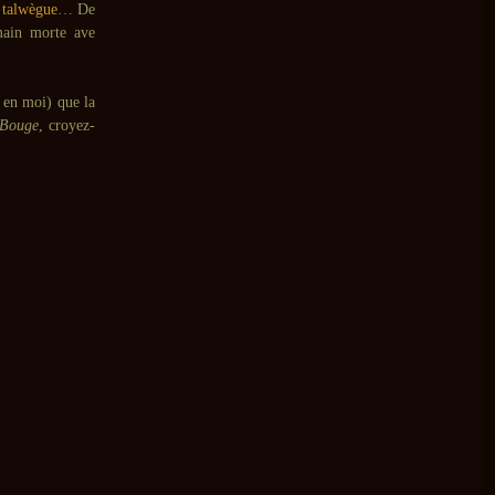
e
talwègue
… De
main morte ave
t en moi) que la
Bouge
, croyez-