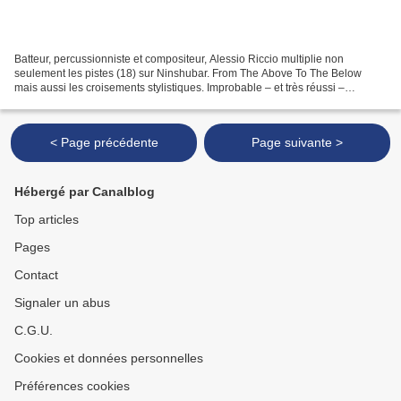
Batteur, percussionniste et compositeur, Alessio Riccio multiplie non
seulement les pistes (18) sur Ninshubar. From The Above To The Below
mais aussi les croisements stylistiques. Improbable – et très réussi –
mélange de musiques contemporaines ( Luciano...
< Page précédente
Page suivante >
Hébergé par Canalblog
Top articles
Pages
Contact
Signaler un abus
C.G.U.
Cookies et données personnelles
Préférences cookies