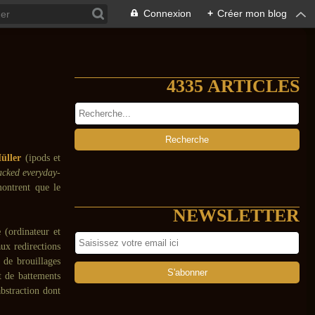
Connexion
+
Créer mon blog
4335 ARTICLES
üller
(ipods et
acked everyday-
montrent que le
NEWSLETTER
e
(ordinateur et
aux redirections
 de brouillages
et de battements
bstraction dont