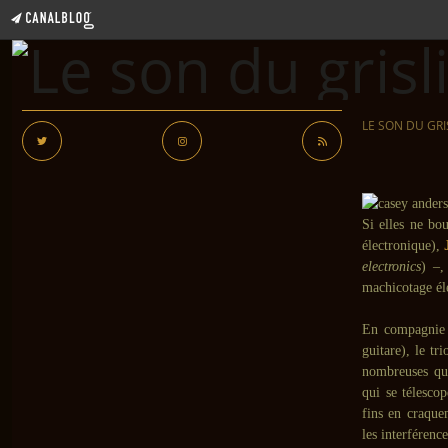
LE SON DU GRI
Si elles ne bo
électronique),
electronics
) –,
machicotage él
En compagnie
guitare), le tr
nombreuses qui
qui se télescop
fins en craque
les interférenc