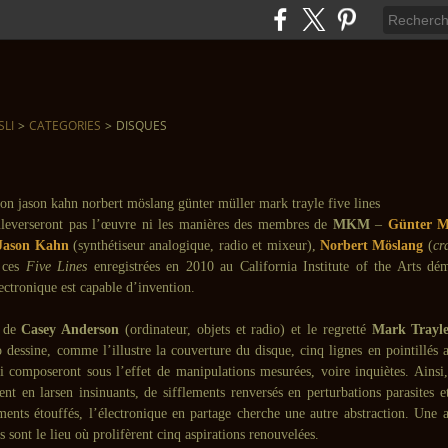
SLI
>
CATEGORIES
>
DISQUES
uleverseront pas l’œuvre ni les manières des membres de
MKM
–
Günter M
Jason Kahn
(synthétiseur analogique, radio et mixeur),
Norbert Möslang
(
cr
 ces
Five Lines
enregistrées en 2010 au California Institute of the Arts dé
ectronique est capable d’invention.
 de
Casey Anderson
(ordinateur, objets et radio) et le regretté
Mark Trayl
io dessine, comme l’illustre la couverture du disque, cinq lignes en pointillés 
 composeront sous l’effet de manipulations mesurées, voire inquiètes. Ainsi,
ent en larsen insinuants, de sifflements renversés en perturbations parasites 
ments étouffés, l’électronique en partage cherche une autre abstraction. Une a
es sont le lieu où prolifèrent cinq aspirations renouvelées.