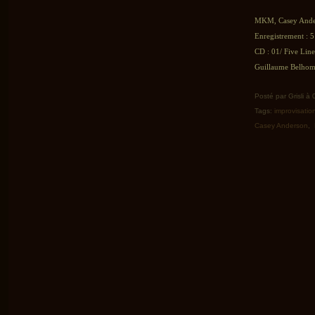
MKM, Casey Ander
Enregistrement : 5
CD : 01/ Five Line
Guillaume Belhomm
Posté par Grisli à
Tags:
improvisatio
Casey Anderson
,