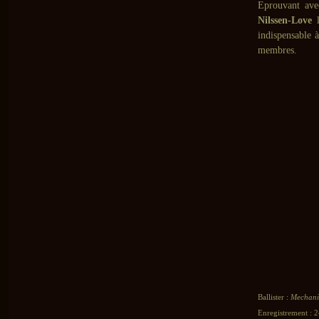
Eprouvant avec
Nilssen-Love
l
indispensable 
membres.
Ballister :
Mechani
Enregistrement : 