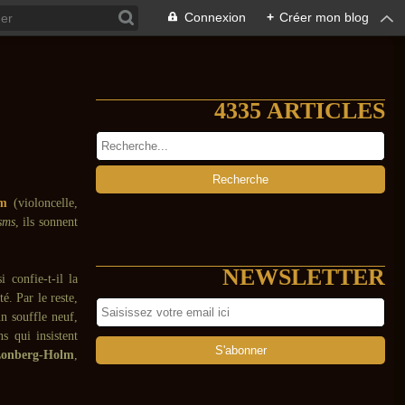
Connexion
+
Créer mon blog
4335 ARTICLES
lm
(violoncelle,
sms
, ils sonnent
NEWSLETTER
 confie-t-il la
é. Par le reste,
un souffle neuf,
s qui insistent
onberg-Holm
,