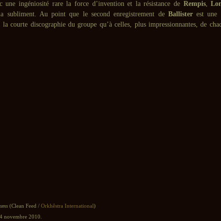
 une ingéniosité rare la force d’invention et la résistance de
Rempis
,
Lon
a subliment. Au point que le second enregistrement de
Ballister
est une r
à la courte discographie du groupe qu’à celles, plus impressionnantes, de chac
sms
(Clean Feed /
Orkhêstra International
)
24 novembre 2010.