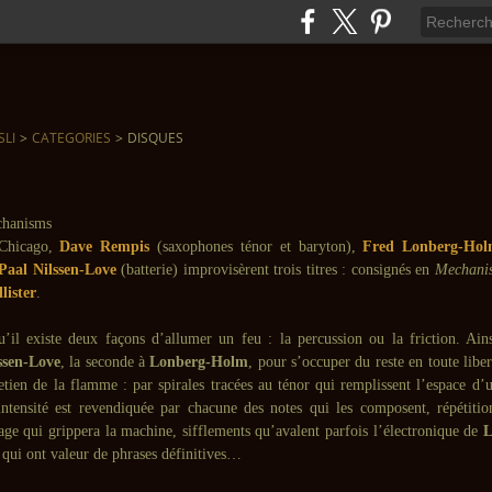
SLI
>
CATEGORIES
>
DISQUES
 Chicago,
Dave Rempis
(saxophones ténor et baryton),
Fred Lonberg-Ho
Paal Nilssen-Love
(batterie) improvisèrent trois titres : consignés en
Mechani
lister
.
’il existe deux façons d’allumer un feu : la percussion ou la friction. Ainsi
ssen-Love
, la seconde à
Lonberg-Holm
, pour s’occuper du reste en toute libert
etien de la flamme : par spirales tracées au ténor qui remplissent l’espace d’
intensité est revendiquée par chacune des notes qui les composent, répétition
age qui grippera la machine, sifflements qu’avalent parfois l’électronique de
L
 qui ont valeur de phrases définitives…