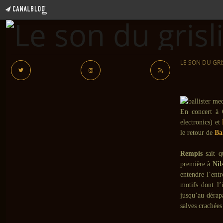
LE SON DU GRI
En concert à
electronics) et
le retour de
Bal
Rempis
sait qu
première à
Nil
entendre l’entr
motifs dont l’
jusqu’au dérap
salves crachées