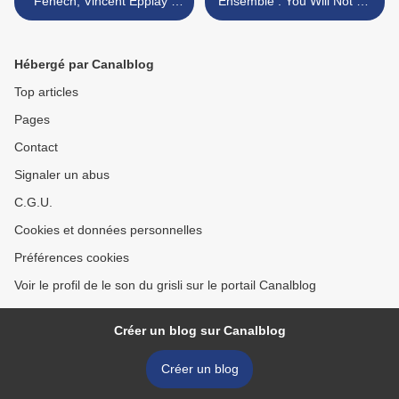
Fenech, Vincent Epplay :
Ensemble : You Will Not Be
Antigravity (Blackest Ever
Pressed to Buy (Shih Shih
Black, 2015)
Wu Ai, 2012) >
Hébergé par Canalblog
Top articles
Pages
Contact
Signaler un abus
C.G.U.
Cookies et données personnelles
Préférences cookies
Voir le profil de le son du grisli sur le portail Canalblog
Créer un blog sur Canalblog
Créer un blog