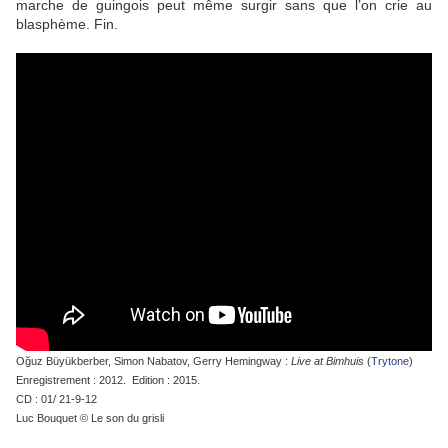
marche de guingois peut même surgir sans que l’on crie au
blasphème. Fin.
Oğuz Büyükberber, Simon Nabatov, Gerry Hemingway :
Live at Bimhuis
(
Trytone
)
Enregistrement : 2012. Edition : 2015.
CD : 01/ 21-9-12
Luc Bouquet © Le son du grisli