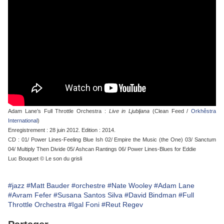
Adam Lane’s Full Throttle Orchestra :
Live in Ljubljana
(Clean Feed /
Orkhêstra
International
)
Enregistrement : 28 juin 2012. Edition : 2014.
CD : 01/ Power Lines-Feeling Blue Ish 02/ Empire the Music (the One) 03/ Sanctum
04/ Multiply Then Divide 05/ Ashcan Rantings 06/ Power Lines-Blues for Eddie
Luc Bouquet © Le son du grisli
#jazz
#Matt Bauder
#orchestre
#Nate Wooley
#Adam Lane
#Avram Fefer
#Susana Santos Silva
#David Bindman
#Full
Throttle Orchestra
#Igal Foni
#Reut Regev