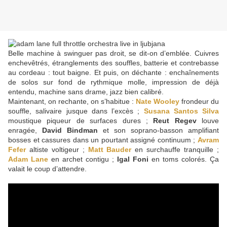
Belle machine à swinguer pas droit, se dit-on d’emblée. Cuivres
enchevêtrés, étranglements des souffles, batterie et contrebasse
au cordeau : tout baigne. Et puis, on déchante : enchaînements
de solos sur fond de rythmique molle, impression de déjà
entendu, machine sans drame, jazz bien calibré.
Maintenant, on rechante, on s’habitue :
Nate Wooley
frondeur du
souffle, salivaire jusque dans l’excès ;
Susana Santos Silva
moustique piqueur de surfaces dures ;
Reut Regev
louve
enragée,
David Bindman
et son soprano-basson amplifiant
bosses et cassures dans un pourtant assigné continuum ;
Avram
Fefer
altiste voltigeur ;
Matt Bauder
en surchauffe tranquille ;
Adam Lane
en archet contigu ;
Igal Foni
en toms colorés. Ça
valait le coup d’attendre.