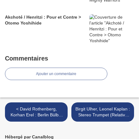
Akchoté / Henritzi : Pour et Contre >
Otomo Yoshihide
Commentaires
Ajouter un commentaire
< David Rothenberg,
Birgit Ulher, Leonel Kaplan :
Korhan Erel : Berlin Bülbül
Stereo Trumpet (Relative
(Gruenrekorder, 2015)
Pitch, 2015) / Birgit Ulher :
Live at Teni Zvuka 2012
(1000füssler, 2014) >
Hébergé par Canalblog