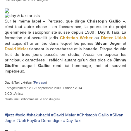
Luc Bouquet © Le son du grisli
Sur le même label – Percaso, que dirige
Christoph Gallio
–,
c’est tout autre chose : en l’occurrence, la poursuite du projet
qu’emmène le saxophoniste suisse depuis 1988 :
Day & Taxi
. La
formation qui accueillit jadis
Christian Weber
ou
Dieter Ulrich
est aujourd’hui un trio dans lequel les jeunes
Silvan Jeger
et
David Meier
tiennent la contrebasse et la batterie. Disque double
fruit de trois jours passés en studio,
Artists
en expose les
principaux caractères : réfléchi autant qu’un des trios de
Jimmy
Giuffre
auquel
Gallio
rend ici hommage, net et souvent
impétueux.
Day & Taxi :
Artists
(
Percaso
)
Enregistrement : 20-22 septembre 2013. Edition : 2014.
2 CD : Artists
Guillaume Belhomme © Le son du grisli
#jazz
#solo
#shakuhachi
#David Meier
#Christoph Gallio
#Silvan
Jeger
#Ueli Fuyûru Derendiger
#Day Taxi