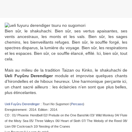
Bien sûr, le shakuhachi. Bien sûr, ses vertus apaisantes, ses
vents ancestraux, les monts et les vals. Bien sûr, les sages
chemins, les bienveillants refuges. Bien sûr, le souffle forgé, les
spectres disparus, la lumière du voyage. Bien sûr, les respirations
et les espaces. Bien sûr, ce souffle élancé, effilé. Ici, bien sûr, tout
cela.
Mais au milieu de la tradition Taizan ou Kinko, le shakuhachi de
Ueli Fuyûru Derendiger
module et improvise quelques chants
d’hirondelles et de hiboux heureux. Une harmonique perçante ici,
un chant sacré ailleurs : les éclaircies n’en sont que plus belles,
plus étincelantes.
Ueli Fuyûru Derendinger
:
Tsuri No Sugomori
(
Percaso
)
Enregistrement : 2014. Edition : 2014.
CD : 01/ Phoenix Hendbell 02/ Prelude on the One Banshiki 03/ Wild Monkey 04/ Flute
of the Misty Sea 05/ Three Valleys 06/ Heart of Sloth 07/ The Melody of the Reed 08/
Lion 09/ Cockroach 10/ Nesting of the Cranes