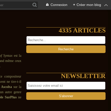
Connexion
+
Créer mon blog
4335 ARTICLES
of Syntax
est la
quand même ceux
.
NEWSLETTER
ce compositeur
ent ne tire-t-il
 Ascolta
sur la
n autre genre
le SurPlus
ne