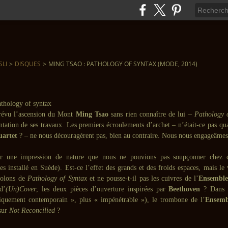
SLI
>
DISQUES
>
MING TSAO : PATHOLOGY OF SYNTAX (MODE, 2014)
révu l’ascension du Mont
Ming Tsao
sans rien connaître de lui –
Pathology 
ntation de ses travaux. Les premiers écroulements d’archet – n’était-ce pas 
uartet
? – ne nous découragèrent pas, bien au contraire. Nous nous engageâmes
r une impression de nature que nous ne pouvions pas soupçonner chez 
es installé en Suède). Est-ce l’effet des grands et des froids espaces, mais le v
violons de
Pathology of Syntax
et ne pousse-t-il pas les cuivres de l’
Ensemble
d’
(Un)Cover
, les deux pièces d’ouverture inspirées par
Beethoven
? Dans u
iquement contemporain », plus « impénétrable »), le trombone de l’
Ensemb
 sur
Not Reconcilied
?