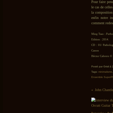
Pour faire pen
le cas de celles
la composition
enfin notre in
comment redes
Ming Tsao :
Patho
Edition : 2014.
CD : 01/ Patholog
Canon
Héctor Cabrero © L
Posté par Grisli à
Tags:
minimalisme
Ensemble SuperP