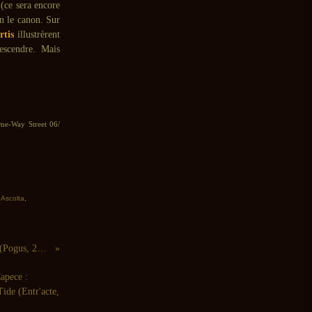
(ce sera encore
on le canon. Sur
rtis
illustrèrent
descendre. Mais
One-Way Street 06/
Ascolta
,
If, Bwana : Red One (Pogus, 2013)