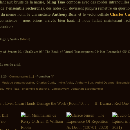
dant aux bruits de la nature,
Ming Tsao
compose avec des cordes intranquilles 
 de l’
ensemble recherche
), des notes qui dévissent jusqu’à remettre en questi
 du même nom, le clarinettiste
Anthony Burr
et le violoncelliste
Charles Cu
conscience : nous étions arrivés bien haut. Il nous fallait maintenant re
cendre ?
logy of Syntax
(
Mode
)
y of Syntax 02/ (Un)Cover 03/ The Book of Virtual Transcriptions 04/ Not Reconciled 05/ 
e son du grisli
 21:20 -
Commentaires [
…
]
- Permalien [
#
]
,
Musique contemporaine
,
Charles Curtis
,
Irvine Arditti
,
Anthony Burr
,
Arditti Quartet
,
Ensemble 
lus
,
Ming Tsao
,
ensemble recherche
,
James Avery
,
Jonathan Stockhammer
John Chantler : Even Clean Hands Damage the Work (Room40, 2014)