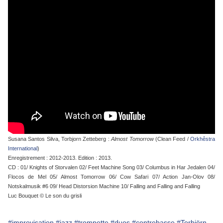
Susana Santos Silva, Torbjorn Zetteberg :
Almost Tomorrow
(Clean Feed /
Orkhêstra
International
)
Enregistrement : 2012-2013. Edition : 2013.
CD : 01/ Knights of Storvalen 02/ Feet Machine Song 03/ Columbus in Har Jedalen 04/
Flocos de Mel 05/ Almost Tomorrow 06/ Cow Safari 07/ Action Jan-Olov 08/
Notskalmusik #6 09/ Head Distorsion Machine 10/ Falling and Falling and Falling
Luc Bouquet © Le son du grisli
#improvisation
#jazz
#trompette
#duos
#contrebasse
#Torbjörn