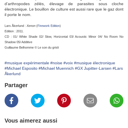
d’arthropodes zélés, élevage de parasites sous cloche
électronique. Le bouillon de culture est aussi rare que le gaz dont
il porte le nom.
Lars Åkerlund :
Xenon
(
Firework Edition
)
Edition : 2011.
CD : 01/ White Shade 02/ Slow, Horizontal 03/ Acoustic Minor 04/ No Room No
Shadow 05/ Additive
Guillaume Belhomme © Le son du grisli
#musique expérimentale
#noise
#voix
#musique électronique
#Michael Esposito
#Michael Muennich
#GX Jupitter-Larsen
#Lars
Åkerlund
Partager
Vous aimerez aussi