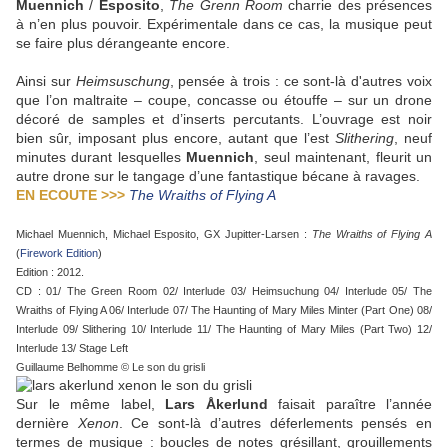
Muennich
/
Esposito
,
The Grenn Room
charrie des présences
à n’en plus pouvoir. Expérimentale dans ce cas, la musique peut
se faire plus dérangeante encore.
Ainsi sur
Heimsuschung
, pensée à trois : ce sont-là d'autres voix
que l’on maltraite – coupe, concasse ou étouffe – sur un drone
décoré de samples et d’inserts percutants. L’ouvrage est noir
bien sûr, imposant plus encore, autant que l’est
Slithering
, neuf
minutes durant lesquelles
Muennich
, seul maintenant, fleurit un
autre drone sur le tangage d’une fantastique bécane à ravages.
EN ECOUTE >>>
The Wraiths of Flying A
Michael Muennich, Michael Esposito, GX Jupitter-Larsen :
The Wraiths of Flying A
(
Firework Edition
)
Edition : 2012.
CD : 01/ The Green Room 02/ Interlude 03/ Heimsuchung 04/ Interlude 05/ The
Wraiths of Flying A 06/ Interlude 07/ The Haunting of Mary Miles Minter (Part One) 08/
Interlude 09/ Slithering 10/ Interlude 11/ The Haunting of Mary Miles (Part Two) 12/
Interlude 13/ Stage Left
Guillaume Belhomme © Le son du grisli
Sur le même label,
Lars Åkerlund
faisait paraître l’année
dernière
Xenon
. Ce sont-là d’autres déferlements pensés en
termes de musique : boucles de notes grésillant, grouillements