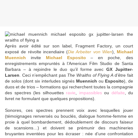
Après avoir édité sur son label, Fragment Factory, un court
exposé de révolte incendiaire (
Die Arbeiter von Wien
),
Michael
Muennich
invite
Michael Esposito
– en poche, des
enregistrements empruntés à l’American Film Studio de Santa
Barbara – à rejoindre le duo qu’il forme avec
GX Jupitter-
Larsen
. Ceci n’empêchant pas
The Wraiths of Flying A
d’être fait
de solos (dont six interludes signés
Muennich
ou
Esposito
), de
duos et de trios – formations qui recherchent toutes la compagnie
des spectres (les silhouettes
ravie
,
impassibles
ou
défaite
, du
livret ne formulant que quelques propositions).
Sonores, ces spectres prennent voix avec lesquelles jouer
(témoignages renversés ou bouclés, dialogue homme-femme en
proie à quel bombardement, dédoublement de discours faiseur
de scansions…) et doivent se prémunir des machineries
bruyantes inventées pour les écraser : née d’une confrontation