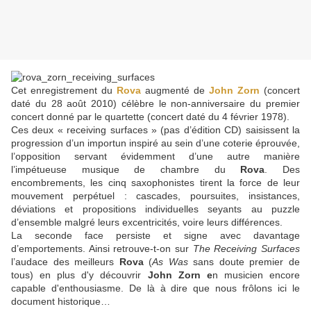
Cet enregistrement du
Rova
augmenté de
John Zorn
(concert
daté du 28 août 2010) célèbre le non-anniversaire du premier
concert donné par le quartette (concert daté du 4 février 1978).
Ces deux « receiving surfaces » (pas d’édition CD) saisissent la
progression d’un importun inspiré au sein d’une coterie éprouvée,
l’opposition servant évidemment d’une autre manière
l’impétueuse musique de chambre du
Rova
. Des
encombrements, les cinq saxophonistes tirent la force de leur
mouvement perpétuel : cascades, poursuites, insistances,
déviations et propositions individuelles seyants au puzzle
d’ensemble malgré leurs excentricités, voire leurs différences.
La seconde face persiste et signe avec davantage
d’emportements. Ainsi retrouve-t-on sur
The Receiving Surfaces
l’audace des meilleurs
Rova
(
As Was
sans doute premier de
tous) en plus d'y découvrir
John Zorn e
n musicien encore
capable d'enthousiasme. De là à dire que nous frôlons ici le
document historique…