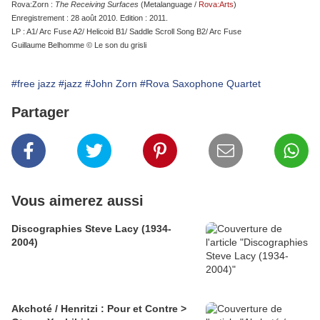
Rova:Zorn :
The Receiving Surfaces
(Metalanguage /
Rova:Arts
)
Enregistrement : 28 août 2010. Edition : 2011.
LP : A1/ Arc Fuse A2/ Helicoid B1/ Saddle Scroll Song B2/ Arc Fuse
Guillaume Belhomme © Le son du grisli
#free jazz
#jazz
#John Zorn
#Rova Saxophone Quartet
Partager
Vous aimerez aussi
Discographies Steve Lacy (1934-
2004)
Akchoté / Henritzi : Pour et Contre >