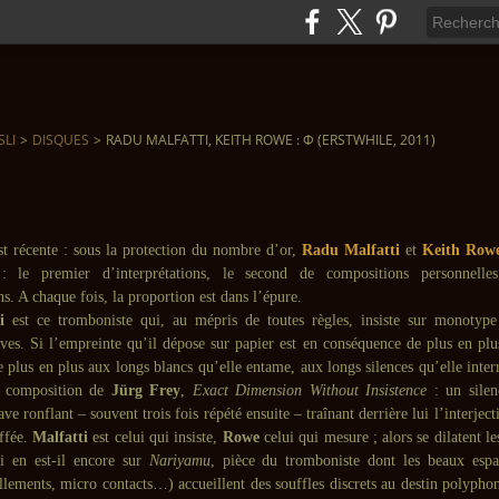
SLI
>
DISQUES
>
RADU MALFATTI, KEITH ROWE : Φ (ERSTWHILE, 2011)
st récente : sous la protection du nombre d’or,
Radu Malfatti
et
Keith Row
 : le premier d’interprétations, le second de compositions personnelles
s. A chaque fois, la proportion est dans l’épure.
i
est ce tromboniste qui, au mépris de toutes règles, insiste sur monotype
uves. Si l’empreinte qu’il dépose sur papier est en conséquence de plus en plus
 plus en plus aux longs blancs qu’elle entame, aux longs silences qu’elle inte
te composition de
Jürg Frey
,
Exact Dimension Without Insistence
: un sile
ve ronflant – souvent trois fois répété ensuite – traînant derrière lui l’interjec
uffée.
Malfatti
est celui qui insiste,
Rowe
celui qui mesure ; alors se dilatent le
si en est-il encore sur
Nariyamu
, pièce du tromboniste dont les beaux espa
illements, micro contacts…) accueillent des souffles discrets au destin polypho