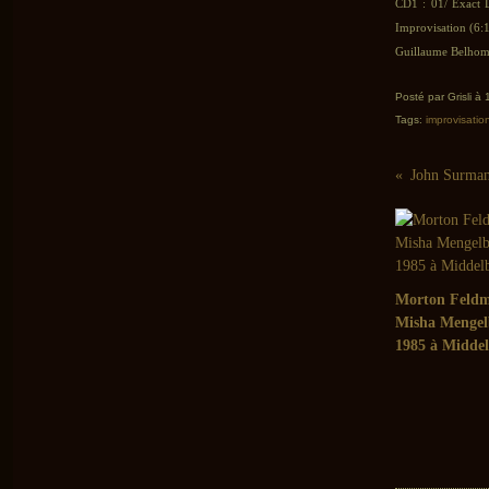
CD1 : 01/ Exact 
Improvisation (6:
Guillaume Belhomm
Posté par Grisli à
Tags:
improvisatio
Morton Feldm
Misha Mengel
1985 à Midde