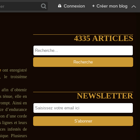
Connexion
+
Créer mon blog
4335 ARTICLES
e
ont enregistré
, le troisième
 afin d’obtenir
NEWSLETTER
 ténue, elle en
rrompt. Ainsi en
nce d’endurance
tion d’une corde
s lignes et leurs
ces infestés de
nique. Plusieurs