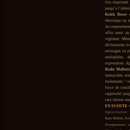
fois imprimée o
jusqu’à l’obte
Keith Rowe
e
électrique un 
Accompanime
offre aussi au
vigilante. Mêm
déclinaisons é
envisagée en p
multipliées, 
expressions. Ap
Radu Malfat
immaculée mais
feulements / v
force de conci
rapproché jusq
rare idiome mu
EN ECOUTE 
Improvisation
Radu Malfatti, Ke
Enregistrement : 