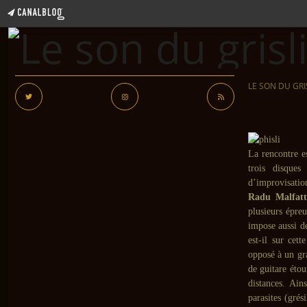
LE SON DU GRI
La rencontre e
trois disques
d’improvisation
Radu Malfatt
plusieurs épre
impose aussi de
est-il sur cet
opposé à un gra
de guitare éto
distances. Ain
parasites (grés