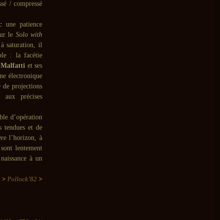
essé / compressé
c une patience
sur le
Solo with
à saturation, il
le : la facétie
e
Malfatti
et ses
gne électronique
 de projections
s aux précises
ble d’opération
s tendues et de
re l’horizon, à
 sont lentement
 naissance à un
u
>
Pollock’82
>