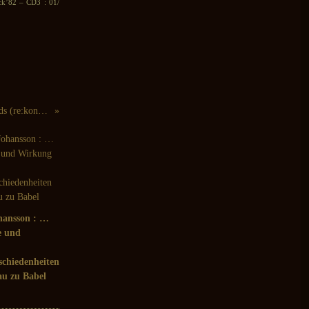
ck’82 – CD3 : 01/
Bruno Duplant, Paulo Chagas, Lee Noyes : As Birds (re:konstrukt, 2011)
hansson : …
e und
chiedenheiten
u zu Babel