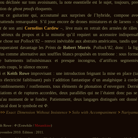
u déclinée sur tons avoisinants, la note essentielle est le sujet, toujours, pr
ntion de
ghost proofs
éloquents.
st ce guitariste qui, accoutumé aux surprises de l’hybride, compose ave
inattendu remarquable. S’il joue encore de drones miniatures et de larsens – 
nt
de son ami
Cornelius Cardew
–, lève mais en retrait des armées de râles 
 sérieux du propos et à la minutie qu’il requiert un accessoire indispensab
e chose sur
Pollock’82
– renvoi inévitable aux abstraits américains, tandis qu
voqueraient davantage les
Prints
de
Robert Morris
.
Pollock’82
, donc : la li
lus comme alternative aux souffles blancs propulsés en trombone : sous forme
de battements infinitésimaux et presque incongrus, d’artifices segmenté
rès coups, le silence encore.
ti
et
Keith Rowe
improvisant : une introduction feignant la mise en place (ta
 électricité faiblissant) puis l’addition fantastique d’un analgésique à corde
rombissements / ronflements, tous éléments de phonation d’envergure. Derriè
liations et de ruptures accordées, deux parallèles qui ne l’étaient donc pas se
u'au moment de se fondre. Patiemment, deux langages distingués ont donné
sical dont le symbole est
Φ
.
>>>
Exact Dimension Without Insistence
>
Solo with Accompaniment
>
Nariyam
ith Rowe :
Φ
(Erstwhile /
Metamkine
)
novembre 2010. Edition : 2011.