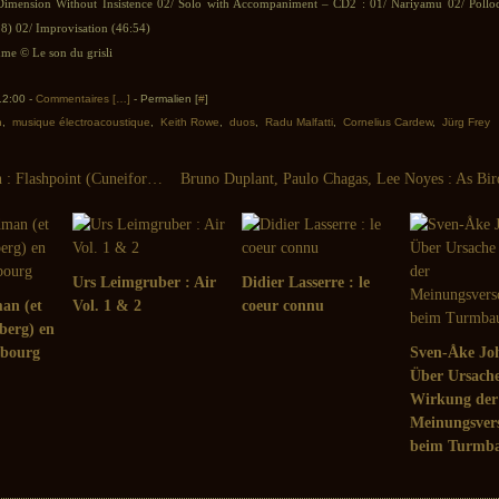
Dimension Without Insistence 02/ Solo with Accompaniment – CD2 : 01/ Nariyamu 02/ Pollo
18) 02/ Improvisation (46:54)
e © Le son du grisli
 12:00 -
Commentaires [
…
]
- Permalien [
#
]
n
,
musique électroacoustique
,
Keith Rowe
,
duos
,
Radu Malfatti
,
Cornelius Cardew
,
Jürg Frey
John Surman : Flashpoint (Cuneiform, 2011)
Urs Leimgruber : Air
Didier Lasserre : le
an (et
Vol. 1 & 2
coeur connu
berg) en
lbourg
Sven-Åke Jo
Über Ursach
Wirkung der
Meinungsvers
beim Turmba