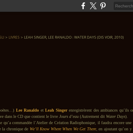
SLI
>
LIVRES
>
LEAH SINGER, LEE RANALDO : WATER DAYS (DIS VOIR, 2010)
 poètes…)
Lee Ranaldo
et
Leah Singer
enregistrèrent des ambiances qu’ils on
ve dans le CD que contient le livre
Jours d’eau
(Autrement dit
Water Days
).
e qu’a commandée l’Atelier de Création Radiophonique, il faudra encore une 
ire la chronique de
We’ll Know Where When We Get There
, en ajoutant qu’on y