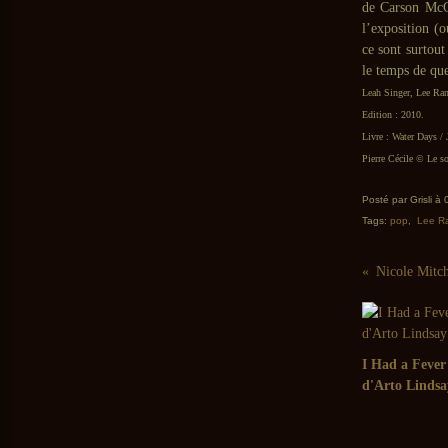
de Carson McC
l’exposition (o
ce sont surtout
le temps de qu
Leah Singer, Lee Ra
Edition : 2010.
Livre : Water Days / 
Pierre Cécile © Le so
Posté par Grisli à
Tags:
pop
,
Lee R
I Had a Feve
d'Arto Lindsa