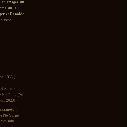
nt en images sur
Comme sur le CD,
ger
et
Ranaldo
e sorte.
Don Rendell, Ian Carr : Live at the Union 1966 (Reel, 2010)
akamoto :
de No Yume
 Sounds,