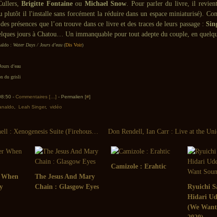
ullers,
Brigitte Fontaine
ou
Michael Snow
. Pour parler du livre, il revie
u plutôt il l'installe sans forcément la réduire dans un espace miniaturisé). 
 des présences que l’on trouve dans ce livre et des traces de leurs passage :
Sin
elques jours à Chatou… Un immanquable pour tout adepte du couple, en quelqu
naldo :
Water Days / Jours d’eau
(
Dis Voir
)
Jours d’eau
n du grisli
 08:50 -
Commentaires [
…
]
- Permalien [
#
]
analdo
,
Leah Singer
,
vidéo
Nicole Mitchell : Xenogenesis Suite (Firehouse 12, 2010)
Camizole : Erahtic
r When
The Jesus And Mary
y
Chain : Glasgow Eyes
Ryuichi S
Hidari U
(We Want