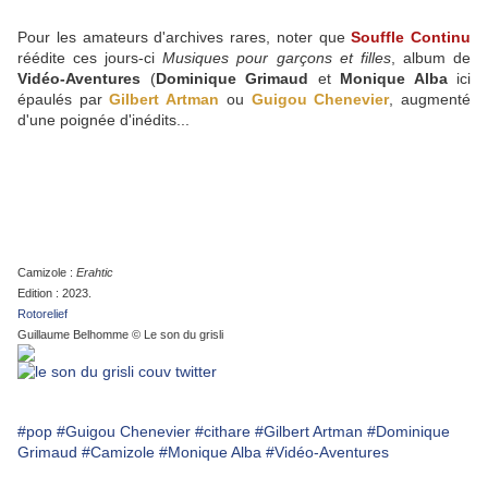
Pour les amateurs d'archives rares, noter que
Souffle Continu
réédite ces jours-ci
Musiques pour garçons et filles
, album de
Vidéo-Aventures
(
Dominique Grimaud
et
Monique Alba
ici
épaulés par
Gilbert Artman
ou
Guigou Chenevier
, augmenté
d'une poignée d'inédits...
Camizole :
Erahtic
Edition : 2023.
Rotorelief
Guillaume Belhomme © Le son du grisli
#pop
#Guigou Chenevier
#cithare
#Gilbert Artman
#Dominique
Grimaud
#Camizole
#Monique Alba
#Vidéo-Aventures