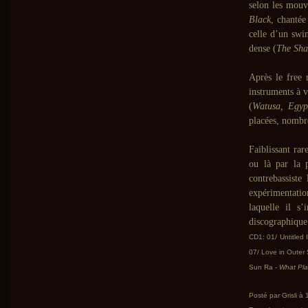
selon les mouv
Black
, chanté
celle d’un swi
dense (
The Sh
Après le free 
instruments à v
(
Watusa, Egyp
placées, nombr
Faiblissant ra
ou là par la p
contrebassiste
expérimentatio
laquelle il s
discographique
CD1:
01/ Untitled
07/ Love in Outer
Sun Ra -
What Pla
Posté par Grisli à