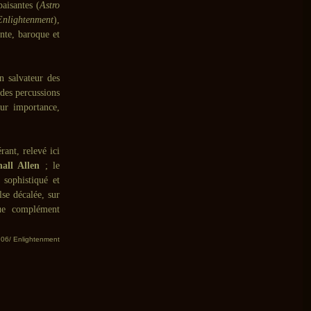
aisantes (
Astro
Enlightenment
),
nte, baroque et
n salvateur des
 des percussions
eur importance,
ant, relevé ici
all Allen
; le
 sophistiqué et
se décalée, sur
nue complément
e 06/ Enlightenment