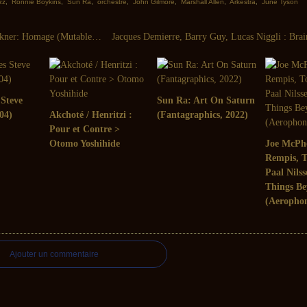
zz
,
Ronnie Boykins
,
Sun Ra
,
orchestre
,
John Gilmore
,
Marshall Allen
,
Arkestra
,
June Tyson
Thomas Buckner: Homage (Mutable - 2005)
 Steve
Sun Ra: Art On Saturn
04)
Akchoté / Henritzi :
(Fantagraphics, 2022)
Pour et Contre >
Otomo Yoshihide
Joe McPh
Rempis, 
Paal Nils
Things Be
(Aerophon
Ajouter un commentaire