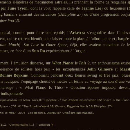
ements aléatoires de mécaniques astrales, ils prennent la forme de rengaines ap
e par
June Tyson
, dont la voix rappelle celle de
Jeanne Lee
) ou heureuses (
ng bancal s’amusant des stridences (
Discipline 27
) ou d’une progression bruya
adow World
).
radical, comme pour faire contrepoids, l’
Arkestra
s’engouffre dans l’unisso
ent, qui se retirent bientôt pour laisser toute la place à l’allure tenue et chargée
tian March
). Sur
Love in Outer Space
, déjà, elles avaient convaincu de l
euses, en face d’un
Sun Ra
expérimentant à l’orgue.
rement, l’émulsion disperse, sur
What Planet is This ?
, un enthousiasme exubér
résence de solistes hors pair - les saxophonistes
John Gilmore
et
Marsh
Ronnie Boykins
. Combinant pendant deux heures swing et free jazz, blues
ns ludiques, l’équipage choisit de mettre un terme au voyage au son d’une val
’interroge : « What Planet Is This? » Question-réponse imposée, deve
 indispensable.
 Improvisation 02/ Astro Black 03/ Discipline 27 04/ Untitled Improvisation 05/ Space is The Plac
 Space - CD2: 01/ The Shadow World 02/ Watusa, Egyptian March 03/ Discipline 27-II
net Is This?
- 2006 - Leo Records. Distribution Orkhêstra International.
 13:13 -
Commentaires [
…
]
- Permalien [
#
]