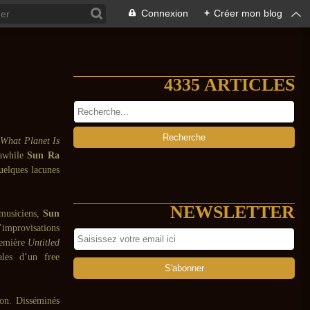
Connexion
+
Créer mon blog
4335 ARTICLES
,
What Planet Is
tawhile
Sun Ra
uelques lacunes
NEWSLETTER
musiciens,
Sun
improvisations
première
Untitled
ales d’un free
ion. Disséminés