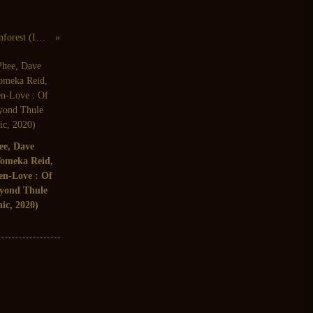
Jacques Demierre, Barry Guy, Lucas Niggli : Brainforest (Intakt, 2006)
ee, Dave
Tomeka Reid,
sen-Love : Of
yond Thule
ic, 2020)