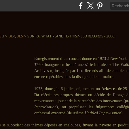
SLI
>
DISQUES
>
SUN RA: WHAT PLANET IS THIS? (LEO RECORDS - 2006)
Enregistrement d’un concert donné en 1973 à New York
This?
inaugure en beauté une série intitulée « The Wai
Archives », instiguée par Leo Records afin de combler q
encore repérables dans la discographie du maître.
1973, donc ; le 6 juillet, où, menant un
Arkestra
de 25 
Ra
réécrit ses propres thèmes ou décide de l’usage d’
renversantes : jouant de la surenchère des intervenants (
Improvisation
), ou propulsant les fulgurances collégi
orchestral exacerbé (deuxième
Untitled Improvisation
).
rs se succèdent des thèmes déposés en chaloupes, fuyant la navette en perdit