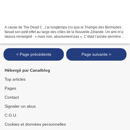
A cause de The Dead C , j’ai longtemps cru que le Triangle des Bermudes
faisait son petit effet au large des côtes de la Nouvelle-Zélande. Un ami m’a
depuis renseigné : « mais non, absolument pas ». C’était l’année dernière
(déjà). A peu près à la même...
< Page précédente
Page suivante >
Hébergé par Canalblog
Top articles
Pages
Contact
Signaler un abus
C.G.U.
Cookies et données personnelles