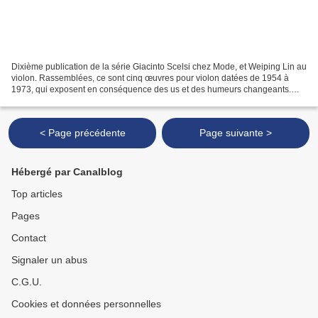
Dixième publication de la série Giacinto Scelsi chez Mode, et Weiping Lin au
violon. Rassemblées, ce sont cinq œuvres pour violon datées de 1954 à
1973, qui exposent en conséquence des us et des humeurs changeants.
Déjà, alors qu’écrits à la même époque,...
< Page précédente
Page suivante >
Hébergé par Canalblog
Top articles
Pages
Contact
Signaler un abus
C.G.U.
Cookies et données personnelles