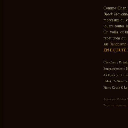
Comme
Chen
Black Mayonna
morceaux du vin
jouant toutes 
Or voilà qu'u
répétitions qui
sur
Bandcamp
EN ECOUTE 
Che Chen :
Pulask
Enregistrement : 
33 tours (7’’) + 
Halo) 02/ Newtow
Pierre Cécile © Le 
Posté par Grisli à
Tags:
musique exp