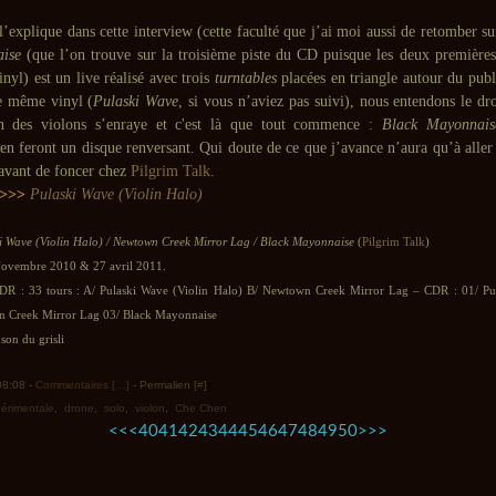
l’explique dans cette interview (cette faculté que j’ai moi aussi de retomber su
ise
(que l’on trouve sur la troisième piste du CD puisque les deux premières
yl) est un live réalisé avec trois
turntables
placées en triangle autour du publ
le même vinyl (
Pulaski Wave
, si vous n’aviez pas suivi), nous entendons le d
n des violons s’enraye et c'est là que tout commence :
Black Mayonnais
 en feront un disque renversant. Qui doute de ce que j’avance n’aura qu’à aller
avant de foncer chez
Pilgrim Talk
.
>>>
Pulaski Wave (Violin Halo)
i Wave (Violin Halo) / Newtown Creek Mirror Lag / Black Mayonnaise
(
Pilgrim Talk
)
Novembre 2010 & 27 avril 2011.
CDR : 33 tours : A/ Pulaski Wave (Violin Halo) B/ Newtown Creek Mirror Lag – CDR : 01/ Pu
n Creek Mirror Lag 03/ Black Mayonnaise
son du grisli
 08:08 -
Commentaires [
…
]
- Permalien [
#
]
érimentale
,
drone
,
solo
,
violon
,
Che Chen
10
20
30
60
<<
<
40
41
42
43
44
45
46
47
48
49
50
>
>>