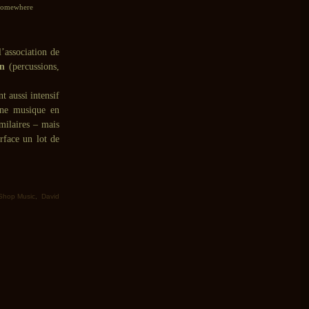
 Somewhere
l’association de
on
(percussions,
t aussi intensif
une musique en
milaires – mais
rface un lot de
Shop Music
,
David