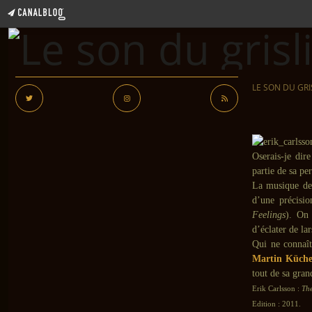
LE SON DU GRI
Oserais-je dire
partie de sa pe
La musique de c
d’une précisio
Feelings
). On 
d’éclater de la
Qui ne connaît
Martin Küch
tout de sa gran
Erik Carlsson :
Th
Edition : 2011.