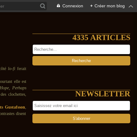
Connexion
+
Créer mon blog
4335 ARTICLES
côté
lo-fi
ferait
ourtant elle est
Hope, Perhaps
NEWSLETTER
des clochettes,
ts Gustafsson
,
ontrastes disent