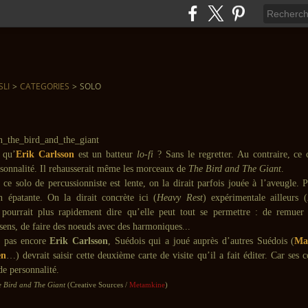
SLI
>
CATEGORIES
>
SOLO
 qu’
Erik Carlsson
est un batteur
lo-fi
? Sans le regretter. Au contraire, ce 
rsonnalité. Il rehausserait même les morceaux de
The Bird and The Giant
.
e solo de percussionniste est lente, on la dirait parfois jouée à l’aveugle. P
n épatante. On la dirait concrète ici (
Heavy Rest
) expérimentale ailleurs (
pourrait plus rapidement dire qu’elle peut tout se permettre : de remuer 
rsens, de faire des noeuds avec des harmoniques...
 pas encore
Erik Carlsson
, Suédois qui a joué auprès d’autres Suédois (
Ma
en
…) devrait saisir cette deuxième carte de visite qu’il a fait éditer. Car ses c
de personnalité.
e Bird and The Giant
(Creative Sources /
Metamkine
)