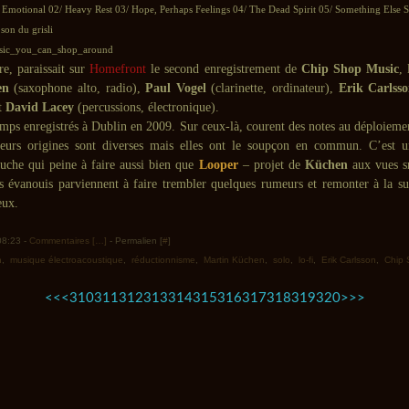
 Emotional 02/ Heavy Rest 03/ Hope, Perhaps Feelings 04/ The Dead Spirit 05/ Something Else
son du grisli
re, paraissait sur
Homefront
le second enregistrement de
Chip Shop Music
, 
en
(saxophone alto, radio),
Paul Vogel
(clarinette, ordinateur),
Erik Carlss
et
David Lacey
(percussions, électronique).
emps enregistrés à Dublin en 2009. Sur ceux-là, courent des notes au déploiemen
 leurs origines sont diverses mais elles ont le soupçon en commun. C’est 
auche qui peine à faire aussi bien que
Looper
– projet de
Küchen
aux vues s
rs évanouis parviennent à faire trembler quelques rumeurs et remonter à la su
eux.
 08:23 -
Commentaires [
…
]
- Permalien [
#
]
n
,
musique électroacoustique
,
réductionnisme
,
Martin Küchen
,
solo
,
lo-fi
,
Erik Carlsson
,
Chip 
300
330
340
350
360
370
380
390
400
<<
<
310
311
312
313
314
315
316
317
318
319
320
>
>>