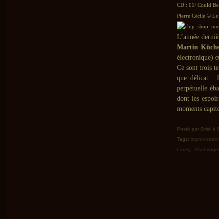
CD : 01/ Could Be
Pierre Cécile © Le 
L’année derniè
Martin Küch
électronique) 
Ce sont trois t
que délicat :
perpétuelle éb
dont les espoi
moments capit
Posté par Grisli à
Tags:
improvisatio
Lacey
,
Paul Vogel