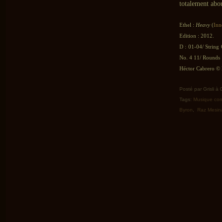
totalement abou
Ethel :
Heavy
(
Inn
Edition : 2012.
D : 01-04/ String
No. 4 11/ Rounds
Héctor Cabrero © L
Posté par Grisli à
Tags:
Musique co
Byron
,
Raz Mesin