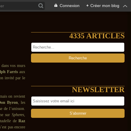
Connexion
+
Créer mon blog
4335 ARTICLES
e dans vos murs
lph Farris
aux
n invité par le
NEWSLETTER
 mais on revient
Don Byron
, les
e de l’unisson.
mme sur
Spheres
,
adelle
de
Raz
n’est pas encore