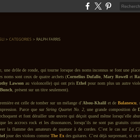
SLI
>
CATEGORIES
>
RALPH FARRIS
e, une drôle de ronde, qui tourne lorsque des noms inconnus se font une plac
es noms sont ceux de quatre archets (
Cornelius Dufallo
,
Mary Rowell
et
Ra
othy Lawson
au violoncelle) qui ont pris
Ethel
pour nom plus un autre violo
 Bunch
, présent sur un titre seulement).
remière est celle de tomber sur un mélange d’
Abou-Khalil
et de
Balanescu
,
impression. Parce que sur
String Quartet No. 2
, une grande composition de
trechoquent et font dérailler une œuvre qui déçoit quand même lorsqu’elle abus
que les accrocs rock et les dissonances, lorsqu’ils ne sont pas gratuits co
iver la flamme des amateurs de quatuor à de cordes. C’est le cas sur
La Cit
hel
joue des violons comme
The Ex
des guitares. C’est déjà surprenant, si ce 