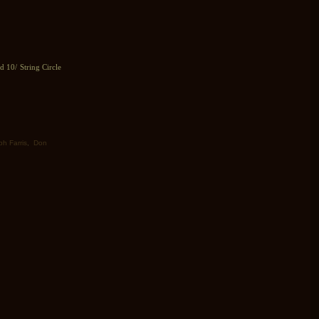
 10/ String Circle
ph Farris
,
Don