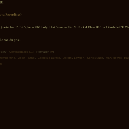
ti.
ova Recordings
)
 Quartet No. 2 05/ Spheres 06/ Early That Summer 07/ No Nickel Blues 08/ La Cita-delle 09/ Wed
e son du grisli
 08:00 -
Commentaires [
…
]
- Permalien [
#
]
ntemporaine
,
violon
,
Ethel
,
Cornelius Dufallo
,
Dorothy Lawson
,
Kenji Bunch
,
Mary Rowell
,
Ral
ai