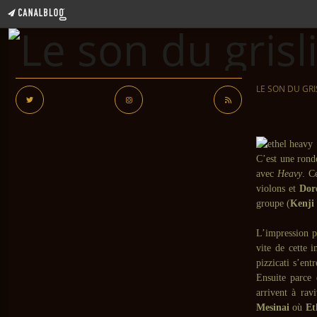
LE SON DU GRI
C’est une rond
avec
Heavy
. C
violons et
Dor
groupe (
Kenji
L’impression p
vite de cette 
pizzicati s’en
Ensuite parce 
arrivent à rav
Mesinai
où
Et