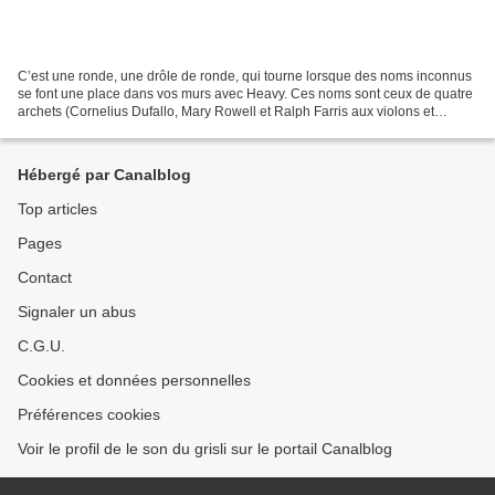
C’est une ronde, une drôle de ronde, qui tourne lorsque des noms inconnus
se font une place dans vos murs avec Heavy. Ces noms sont ceux de quatre
archets (Cornelius Dufallo, Mary Rowell et Ralph Farris aux violons et
Dorothy Lawson au violoncelle) qui...
Hébergé par Canalblog
Top articles
Pages
Contact
Signaler un abus
C.G.U.
Cookies et données personnelles
Préférences cookies
Voir le profil de le son du grisli sur le portail Canalblog