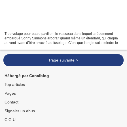
Trop volage pour battre pavillon, le vaisseau dans lequel a récemment
embarqué Sonny Simmons arborait quand même un étendard, qui claqua
au vent avant d’être arraché au fuselage. C’est que l’engin sut atteindre les
hauteurs auxquelles la mission Leaving...
Page suivante >
Hébergé par Canalblog
Top articles
Pages
Contact
Signaler un abus
C.G.U.