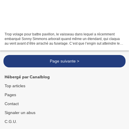
Trop volage pour battre pavillon, le vaisseau dans lequel a récemment
embarqué Sonny Simmons arborait quand même un étendard, qui claqua
au vent avant d’être arraché au fuselage. C’est que l’engin sut atteindre les
hauteurs auxquelles la mission Leaving...
Page suivante >
Hébergé par Canalblog
Top articles
Pages
Contact
Signaler un abus
C.G.U.